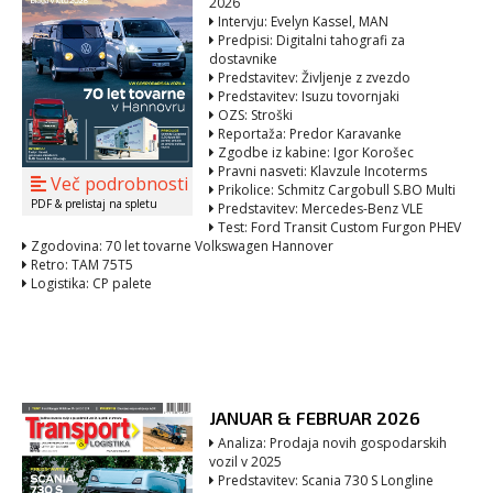
2026
Intervju: Evelyn Kassel, MAN
Predpisi: Digitalni tahografi za
dostavnike
Predstavitev: Življenje z zvezdo
Predstavitev: Isuzu tovornjaki
OZS: Stroški
Reportaža: Predor Karavanke
Zgodbe iz kabine: Igor Korošec
Pravni nasveti: Klavzule Incoterms
Več podrobnosti
Prikolice: Schmitz Cargobull S.BO Multi
PDF & prelistaj na spletu
Predstavitev: Mercedes-Benz VLE
Test: Ford Transit Custom Furgon PHEV
Zgodovina: 70 let tovarne Volkswagen Hannover
Retro: TAM 75T5
Logistika: CP palete
JANUAR & FEBRUAR 2026
Analiza: Prodaja novih gospodarskih
vozil v 2025
Predstavitev: Scania 730 S Longline