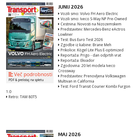
JUNIJ 2026
Vozili smo: Volvo FH Aero Electric
Vozili smo: Iveco S-Way NP Pre-Owned
Cestnina: Novosti na Nizozemskem
Predstavitev: Mercedes-Benz eActros
Lowliner
Test: Bus Euro Test 2026
Zgodbe iz kabine: Brane Meh
Prikolice: Kögel Lite Plus E-optimized
Reportaža: Prigo - dan odprtih vrat
Reportaža: Ekvador
Zgodovina: 20 let modela Iveco
Crossway
Več podrobnosti
Predstavitev: Prenovljena Volkswagen
PDF & prelistaj na spletu
Multivan in California
Test: Ford Transit Courier Kombi Furgon
1.0
Retro: TAM 80T5
MAJ 2026