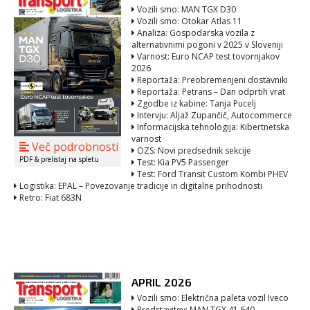
Vozili smo: MAN TGX D30
Vozili smo: Otokar Atlas 11
Analiza: Gospodarska vozila z
alternativnimi pogoni v 2025 v Sloveniji
Varnost: Euro NCAP test tovornjakov
2026
Reportaža: Preobremenjeni dostavniki
Reportaža: Petrans – Dan odprtih vrat
Zgodbe iz kabine: Tanja Pucelj
Intervju: Aljaž Zupančič, Autocommerce
Informacijska tehnologija: Kibertnetska
varnost
Več podrobnosti
OZS: Novi predsednik sekcije
PDF & prelistaj na spletu
Test: Kia PV5 Passenger
Test: Ford Transit Custom Kombi PHEV
Logistika: EPAL – Povezovanje tradicije in digitalne prihodnosti
Retro: Fiat 683N
APRIL 2026
Vozili smo: Električna paleta vozil Iveco
Predstavitev: MAN TGX 41.640