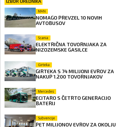
IZBOR UREDNIKA
MAN
NOMAGO PREVZEL 10 NOVIH
AVTOBUSOV
Scania
ELEKTRIČNA TOVORNJAKA ZA
NIZOZEMSKE GASILCE
Girteka
GIRTEKA S 74 MILIJONI EVROV ZA
NAKUP 1.200 TOVORNJAKOV
Mercedes
ECITARO S ČETRTO GENERACIJO
BATERIJ
Subvencije
PET MILIJONOV EVROV ZA OKOLJU