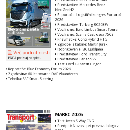
Predstavitev: Mercedes-Benz
NextGenH2
Reportaža: Logistični kongres Portorož
2026
Predstavitev: Terberg BC203EV
Vozili smo: Euro Limbus Smart Tourer
Vozili smo: Scania Castrosua 75CS
Pnevmatike: Conti Hybrid HT 5
Zgodbe iz kabine: Martin Jurak
Izobraževanje: SIC Ljubljana
Več podrobnosti
Predstavitev: Ford Transit City
PDF & prelistaj na spletu
Predstavitev: Farizon V7E
Test: Ford E-Transit Furgon
Reportaža: Blue Economy Forum 2026
Zgodovina: 60 let tovarne DAF Vlaanderen
Tehnika: SAF Smart Steering
MAREC 2026
Test: Iveco S-Way CNG
Predpisi: Novosti pri prevozu blaga v