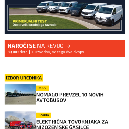
NAROČI SE
NA REVIJO
39,00
€/leto
| 10 izvodov, od tega dve dvojni.
IZBOR UREDNIKA
MAN
NOMAGO PREVZEL 10 NOVIH
AVTOBUSOV
Scania
ELEKTRIČNA TOVORNJAKA ZA
NIZOZEMSKE GASILCE