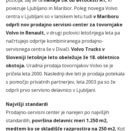
pozicija, saj se ta
nahaja tik ob avtocesti A1,
ki
povezuje Ljubljano in Maribor. Poleg novega Volvo
centra v Ljubljani so v lanskem letu tudi
v Mariboru
odprli nov prodajno servisni-center za tovornjake
Volvo in Renault,
v drugi polovici letošnjega leta pa
načrtujejo odprtje kombiniranega prodajno-
servisnega centra še v Divači.
Volvo Trucks v
Sloveniji letošnje leto obeležuje že 18. obletnico
obstoja.
Uradna prodaja tovornjakov Volvo se je
pričela leta 2000. Naslednji dve leti je prodaja potekala
s pomočjo privatnih partnerjev, leta 2003 pa so že
odprli prvo servisno delavnico v Ljubljani.
Najvišji standardi
Prodajno-servisni center je narejen po najvišjih
standardih,
površina delavnic meri 1.250 m2,
medtem ko se skladišče razprostira na 250 m2.
Kot