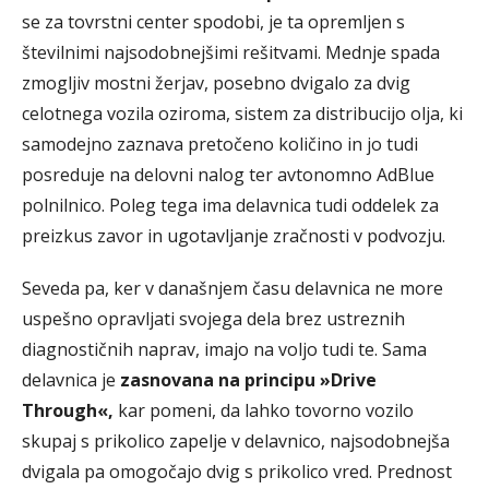
se za tovrstni center spodobi, je ta opremljen s
številnimi najsodobnejšimi rešitvami. Mednje spada
zmogljiv mostni žerjav, posebno dvigalo za dvig
celotnega vozila oziroma, sistem za distribucijo olja, ki
samodejno zaznava pretočeno količino in jo tudi
posreduje na delovni nalog ter avtonomno AdBlue
polnilnico. Poleg tega ima delavnica tudi oddelek za
preizkus zavor in ugotavljanje zračnosti v podvozju.
Seveda pa, ker v današnjem času delavnica ne more
uspešno opravljati svojega dela brez ustreznih
diagnostičnih naprav, imajo na voljo tudi te. Sama
delavnica je
zasnovana na principu »Drive
Through«,
kar pomeni, da lahko tovorno vozilo
skupaj s prikolico zapelje v delavnico, najsodobnejša
dvigala pa omogočajo dvig s prikolico vred. Prednost