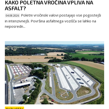
KAKO POLETNA VROČINA VPLIVA NA
ASFALT?
Poletni vročinski valovi postajajo vse pogostejši
04.08.2026
in intenzivnejši. Površina asfaltnega vozišča se lahko na
neposredn...