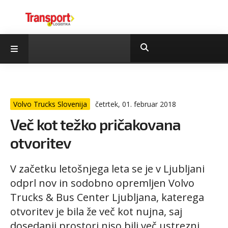
Volvo Trucks Slovenija
četrtek, 01. februar 2018
Več kot težko pričakovana
otvoritev
V začetku letošnjega leta se je v Ljubljani
odprl nov in sodobno opremljen Volvo
Trucks & Bus Center Ljubljana, katerega
otvoritev je bila že več kot nujna, saj
dosedanji prostori niso bili več ustrezni,