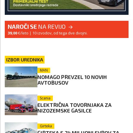
NAROČI SE
NA REVIJO
39,00
€/leto
| 10 izvodov, od tega dve dvojni.
IZBOR UREDNIKA
MAN
NOMAGO PREVZEL 10 NOVIH
AVTOBUSOV
Scania
ELEKTRIČNA TOVORNJAKA ZA
NIZOZEMSKE GASILCE
Girteka
GIRTEKA S 74 MILIJONI EVROV ZA