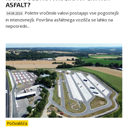
ASFALT?
Poletni vročinski valovi postajajo vse pogostejši
04.08.2026
in intenzivnejši. Površina asfaltnega vozišča se lahko na
neposredn...
Počivališča