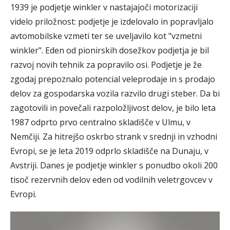
1939 je podjetje winkler v nastajajoči motorizaciji
videlo priložnost: podjetje je izdelovalo in popravljalo
avtomobilske vzmeti ter se uveljavilo kot "vzmetni
winkler". Eden od pionirskih dosežkov podjetja je bil
razvoj novih tehnik za popravilo osi. Podjetje je že
zgodaj prepoznalo potencial veleprodaje in s prodajo
delov za gospodarska vozila razvilo drugi steber. Da bi
zagotovili in povečali razpoložljivost delov, je bilo leta
1987 odprto prvo centralno skladišče v Ulmu, v
Nemčiji. Za hitrejšo oskrbo strank v srednji in vzhodni
Evropi, se je leta 2019 odprlo skladišče na Dunaju, v
Avstriji. Danes je podjetje winkler s ponudbo okoli 200
tisoč rezervnih delov eden od vodilnih veletrgovcev v
Evropi.