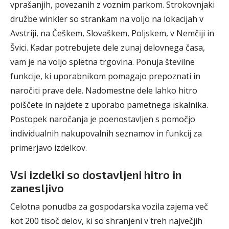
vprašanjih, povezanih z voznim parkom. Strokovnjaki
družbe winkler so strankam na voljo na lokacijah v
Avstriji, na Češkem, Slovaškem, Poljskem, v Nemčiji in
Švici. Kadar potrebujete dele zunaj delovnega časa,
vam je na voljo spletna trgovina. Ponuja številne
funkcije, ki uporabnikom pomagajo prepoznati in
naročiti prave dele. Nadomestne dele lahko hitro
poiščete in najdete z uporabo pametnega iskalnika.
Postopek naročanja je poenostavljen s pomočjo
individualnih nakupovalnih seznamov in funkcij za
primerjavo izdelkov.
Vsi izdelki so dostavljeni hitro in
zanesljivo
Celotna ponudba za gospodarska vozila zajema več
kot 200 tisoč delov, ki so shranjeni v treh največjih