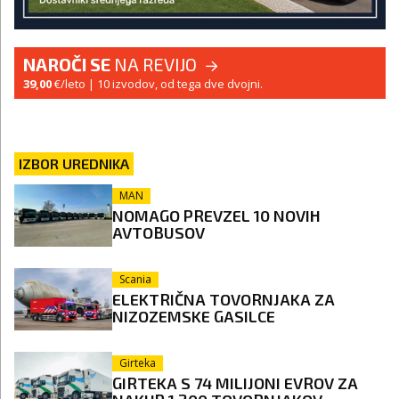
NAROČI SE
NA REVIJO
39,00
€/leto
| 10 izvodov, od tega dve dvojni.
IZBOR UREDNIKA
MAN
NOMAGO PREVZEL 10 NOVIH
AVTOBUSOV
Scania
ELEKTRIČNA TOVORNJAKA ZA
NIZOZEMSKE GASILCE
Girteka
GIRTEKA S 74 MILIJONI EVROV ZA