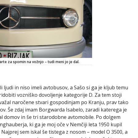
arte za spomin na vožnjo – tudi meni jo je dal.
 ljudi in niso imeli avtobusov, a Sašo si ga je kljub temu
ridobiti vozniško dovoljenje kategorije D. Za tem stoji
zvažal naročene stvari gospodinjam po Kranju, prav tako
ov. Še zdaj imam Borgwarda Isabelo, zaradi katerega je
jal domov in še tri starodobne avtomobile. Po dolgem
ghauberja, ki ga je moj oče v Nemčiji leta 1950 kupil
. Najprej sem iskal še tistega z nosom – model O 3500, a