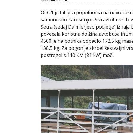
O 321 je bil prvi popolnoma na novo zasn
samonosno karoserijo. Prvi avtobus s tovrs
Setra (sedaj Daimlerjevo podjetje) izhaja 
povečala koristna dolžina avtobusa in z
4500 je na potnika odpadlo 172,5 kg mase
138,5 kg. Za pogon je skrbel šestvaljni vrs
postregel s 110 KM (81 kW) moči.