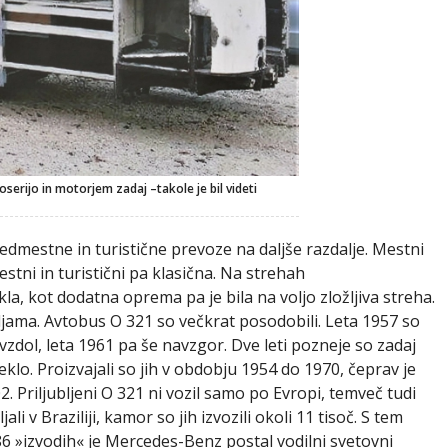
erijo in motorjem zadaj –takole je bil videti
 medmestne in turistične prevoze na daljše razdalje. Mestni
stni in turistični pa klasična. Na strehah
, kot dodatna oprema pa je bila na voljo zložljiva streha.
ama. Avtobus O 321 so večkrat posodobili. Leta 1957 so
vzdol, leta 1961 pa še navzgor. Dve leti pozneje so zadaj
lo. Proizvajali so jih v obdobju 1954 do 1970, čeprav je
. Priljubljeni O 321 ni vozil samo po Evropi, temveč tudi
ali v Braziliji, kamor so jih izvozili okoli 11 tisoč. S tem
86 »izvodih« je Mercedes-Benz postal vodilni svetovni