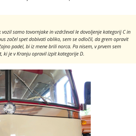
 vozil samo tovornjake in vzdrževal le dovoljenje kategorij C in
bus začel spet dobivati obliko, sem se odločil, da grem opravit
čajno padel, bi iz mene brili norca. Pa nisem, v prvem sem
, ki je v Kranju opravil izpit kategorije D.