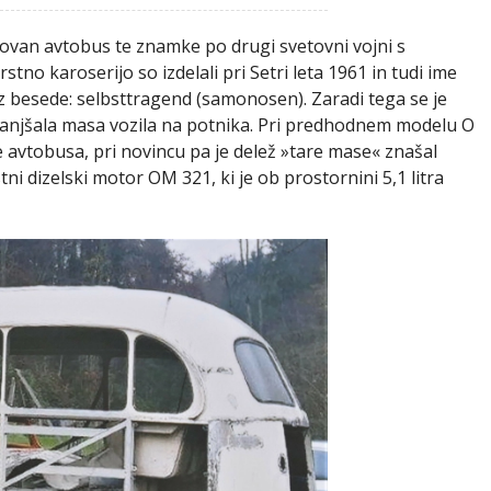
ovan avtobus te znamke po drugi svetovni vojni s
tno karoserijo so izdelali pri Setri leta 1961 in tudi ime
iz besede: selbsttragend (samonosen). Zaradi tega se je
manjšala masa vozila na potnika. Pri predhodnem modelu O
 avtobusa, pri novincu pa je delež »tare mase« znašal
tni dizelski motor OM 321, ki je ob prostornini 5,1 litra