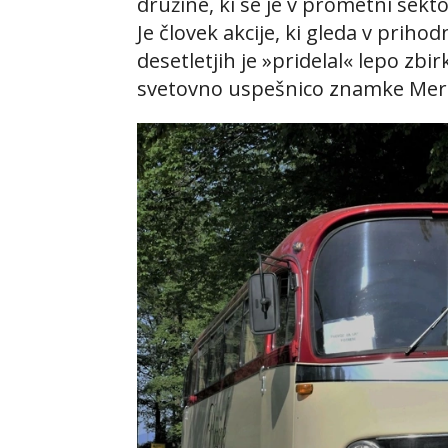
družine, ki se je v prometni sekto
Je človek akcije, ki gleda v priho
desetletjih je »pridelal« lepo zbir
svetovno uspešnico znamke Mer