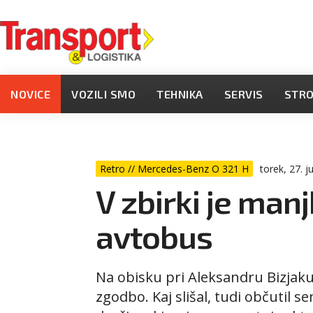
NOVICE
VOZILI SMO
TEHNIKA
SERVIS
STR
Retro // Mercedes-Benz O 321 H
torek, 27. ju
V zbirki je man
avtobus
Na obisku pri Aleksandru Bizjaku
zgodbo. Kaj slišal, tudi občutil s