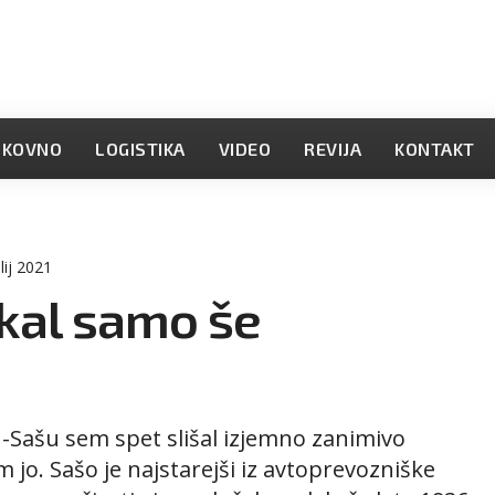
OKOVNO
LOGISTIKA
VIDEO
REVIJA
KONTAKT
lij 2021
jkal samo še
-Sašu sem spet slišal izjemno zanimivo
em jo. Sašo je najstarejši iz avtoprevozniške