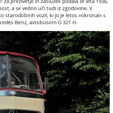
r za preživetje in zaslužek podala že leta 1936.
dnost, a se vedno uči tudi iz zgodovine. V
ko starodobnih vozil, ki jo je letos »okronal« s
cedes-Benz, avtobusom O 321 H.