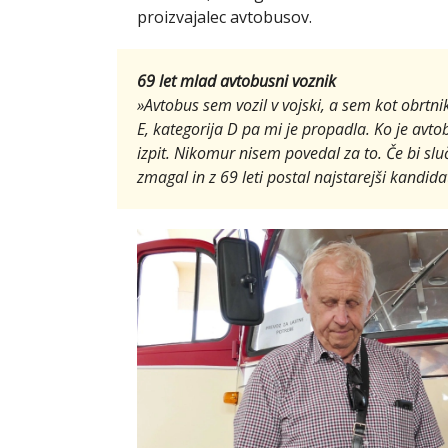
proizvajalec avtobusov.
69 let mlad avtobusni voznik
»Avtobus sem vozil v vojski, a sem kot obrtnik
E, kategorija D pa mi je propadla. Ko je avto
izpit. Nikomur nisem povedal za to. Če bi slu
zmagal in z 69 leti postal najstarejši kandidat