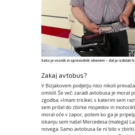
Sašo je voznik in sprevodnik obenem – dal je izdelati k
Zakaj avtobus?
V Bizjakovem podjetju niso nikoli prevažali
omislil. Še več: zaradi avtobusa je moral p
zgodba: »Imam tricikel, s katerim sem ra
sem prišel do zbirke mopedov in motocikl
moral oče v zapor, potem ko ga je pripel
iskanju sem našel Mercedesa (malega) Lan
novega. Samo avtobusa še ni bilo v zbirki