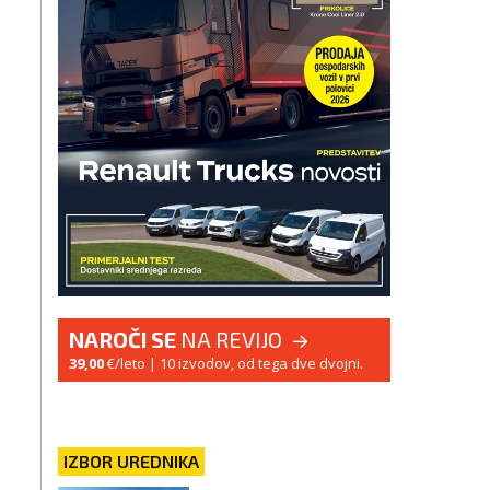
NAROČI SE
NA REVIJO
39,00
€/leto
| 10 izvodov, od tega dve dvojni.
IZBOR UREDNIKA