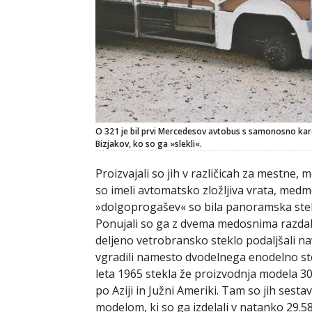
O 321 je bil prvi Mercedesov avtobus s samonosno karos
Bizjakov, ko so ga »slekli«.
Proizvajali so jih v različicah za mestne,
so imeli avtomatsko zložljiva vrata, medme
»dolgoprogašev« so bila panoramska stekla
Ponujali so ga z dvema medosnima razdalj
deljeno vetrobransko steklo podaljšali na
vgradili namesto dvodelnega enodelno stek
leta 1965 stekla že proizvodnja modela 302
po Aziji in Južni Ameriki. Tam so jih sestavlj
modelom, ki so ga izdelali v natanko 29.5