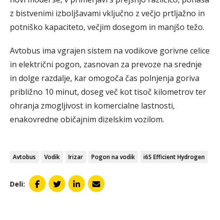
z bistvenimi izboljšavami vključno z večjo prtljažno in
potniško kapaciteto, večjim dosegom in manjšo težo.
Avtobus ima vgrajen sistem na vodikove gorivne celice
in električni pogon, zasnovan za prevoze na srednje
in dolge razdalje, kar omogoča čas polnjenja goriva
približno 10 minut, doseg več kot tisoč kilometrov ter
ohranja zmogljivost in komercialne lastnosti,
enakovredne običajnim dizelskim vozilom.
Avtobus
Vodik
Irizar
Pogon na vodik
i6S Efficient Hydrogen
Deli: