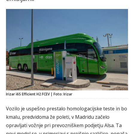
Irizar i6S Efficient H2 FCEV | Foto: Irizar
Vozilo je uspešno prestalo homologacijske teste in bo
kmalu, predvidoma že poleti, v Madridu začelo
opravljati vožnje pri prevozniškem podjetju Alsa. Ta
novi model se, v primerjavi s prejšnjo različico, ponaša