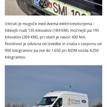
Izbirati je mogoče med dvema elektromotorjema -
šibkejši nudi 135 kilovatov (184 KM), močnejši pa 195
kilovatov (269 KM), pri obeh je navor 430 Nm.
Nosilnost je odvisna od izvedbe in znaša v razponu od
900 kilogramov pa vse do 1.650 pri NDM vozila 4.250
kilogramov.