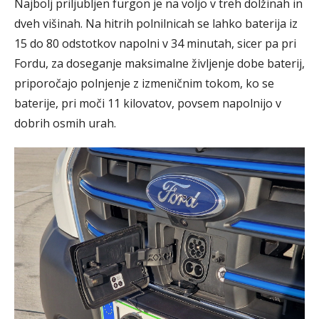
Najbolj priljubljen furgon je na voljo v treh dolžinah in
dveh višinah. Na hitrih polnilnicah se lahko baterija iz
15 do 80 odstotkov napolni v 34 minutah, sicer pa pri
Fordu, za doseganje maksimalne življenje dobe baterij,
priporočajo polnjenje z izmeničnim tokom, ko se
baterije, pri moči 11 kilovatov, povsem napolnijo v
dobrih osmih urah.