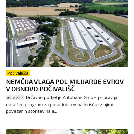
Počivališča
NEMČIJA VLAGA POL MILIJARDE EVROV
V OBNOVO POČIVALIŠČ
Državno podjetje Autobahn GmbH pripravlja
03.08.2026
obsežen program za posodobitev parkirišč in z njimi
povezanih storitev na a...