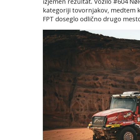
izjemen rezultat. Vozilo #604 Nø
kategoriji tovornjakov, medtem 
FPT doseglo odlično drugo mesto