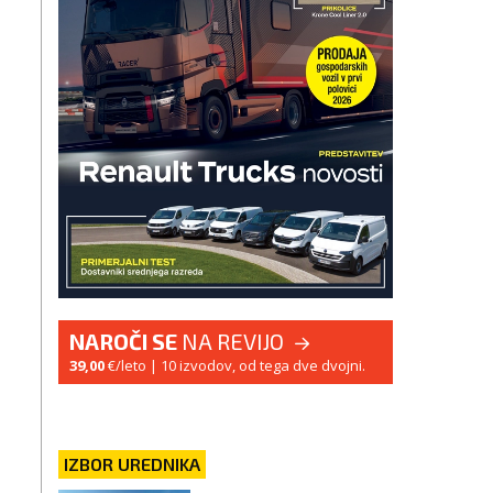
NAROČI SE
NA REVIJO
39,00
€/leto
| 10 izvodov, od tega dve dvojni.
IZBOR UREDNIKA