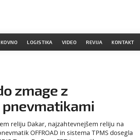
OKOVNO
LOGISTIKA
VIDEO
REVIJA
KONTAKT
do zmage z
 pnevmatikami
em reliju Dakar, najzahtevnejšem reliju na
pnevmatik OFFROAD in sistema TPMS dosegla