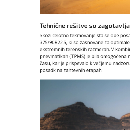
Tehnične rešitve so zagotavlja
Skozi celotno tekmovanje sta se obe po
375/90R22.5, ki so zasnovane za optimale
ekstremnih terenskih razmerah. V kombin
pnevmatikah (TPMS) je bila omogočena ne
času, kar je prispevalo k večjemu nadzoru
posadk na zahtevnih etapah.