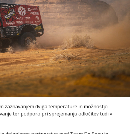
m zaznavanjem dviga temperature in možnostjo
vanje ter podporo pri sprejemanju odločitev tudi v
uje dolgoletno partnerstvo med Team De Rooy in