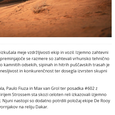
izkušala meje vzdržljivosti ekip in vozil. Izjemno zahtevni
ro spreminjajoče se razmere so zahtevali vrhunsko tehnično
o kamnitih odsekih, sipinah in hitrih puščavskih trasah je
esljivost in konkurenčnost ter dosegla izvrsten skupni
la, Paulo Fiuza in Max van Grol ter posadka #602 z
ijem Strossem sta skozi celoten reli izkazovali izjemno
. Njuni nastopi so dodatno potrdili položaj ekipe De Rooy
vornjakov na reliju Dakar.