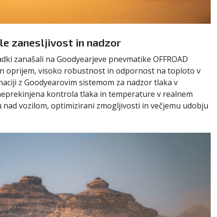
le zanesljivost in nadzor
sadki zanašali na Goodyearjeve pnevmatike OFFROAD
n oprijem, visoko robustnost in odpornost na toploto v
aciji z Goodyearovim sistemom za nadzor tlaka v
prekinjena kontrola tlaka in temperature v realnem
 nad vozilom, optimizirani zmogljivosti in večjemu udobju