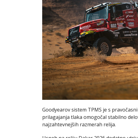
Goodyearov sistem TPMS je s pravočasni
prilagajanja tlaka omogočal stabilno delo
najzahtevnejših razmerah relija.
Uspeh na reliju Dakar 2026 dodatno utrj