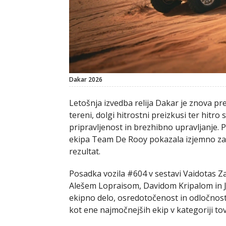
Dakar 2026
Letošnja izvedba relija Dakar je znova pre
tereni, dolgi hitrostni preizkusi ter hit
pripravljenost in brezhibno upravljanje. P
ekipa Team De Rooy pokazala izjemno zan
rezultat.
Posadka vozila #604 v sestavi Vaidotas Za
Alešem Lopraisom, Davidom Kripalom in Jir
ekipno delo, osredotočenost in odločnost
kot ene najmočnejših ekip v kategoriji to