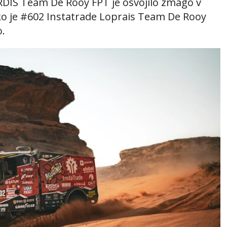
RDIS Team De Rooy FPT je osvojilo zmago v
ko je #602 Instatrade Loprais Team De Rooy
.