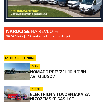
NAROČI SE
NA REVIJO
39,00
€/leto
| 10 izvodov, od tega dve dvojni.
IZBOR UREDNIKA
MAN
NOMAGO PREVZEL 10 NOVIH
AVTOBUSOV
Scania
ELEKTRIČNA TOVORNJAKA ZA
NIZOZEMSKE GASILCE