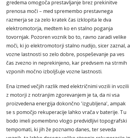
gredema omogoča prestavljanje brez prekinitve
prenosa moči – med spremembo prestavnega
razmerja se za zelo kratek čas izklopita le dva
elektromotorja, medtem ko en stalno poganja
tovornjak. Pozoren voznik bo to, ravno zaradi velike
moči, ki jo elektromotorji stalno nudijo, sicer zaznal, a
vozne lastnosti so zelo dobre, pospeševanje pa ves
čas zvezno in neprekinjeno, kar predvsem na strmih
vzponih močno izboljšuje vozne lastnosti.
Ena izmed večjih razlik med električnimi vozili in vozili
z motorji z notranjim zgorevanjem je ta, da ni vsa
proizvedena energija dokončno 'izgubljena', ampak
se s pomočjo rekuperacije lahko vrača v baterije. Tu
bodo imeli pomembno vlogo predvidljivi topografski
tempomati, ki jih že poznamo danes, ter seveda