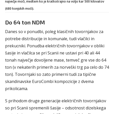
največje moči, medtem ko je kratkotrajno na voljo kar 500 kilovatov
(680 konjskih moči).
Do 64 ton NDM
Danes so v ponudbi, poleg klasičnih tovornjakov za
potrebe distribucije in komunale, tudi vlačilci in
prekucniki. Ponudba električnih tovornjakov v obliki
šasije in vlačilca se pri Scanii ne ustavi pri 40 ali 44
tonah največje dovoljene mase, temveč gre vse do 64
ton (v nekaterih primerih za norveški trg pa celo do 74
ton). Tovornjaki so zato primerni tudi za tipične
skandinavske EuroCombi kompozicije z dvema
prikolicama.
S prihodom druge generacije električnih tovornjakov
so pri Scanii spremenili šasije – odsotnost dizelskega