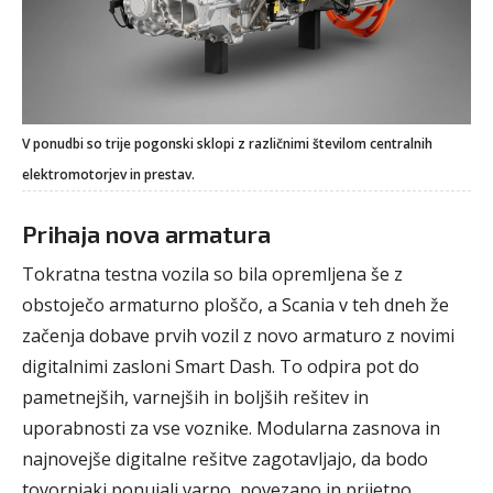
V ponudbi so trije pogonski sklopi z različnimi številom centralnih
elektromotorjev in prestav.
Prihaja nova armatura
Tokratna testna vozila so bila opremljena še z
obstoječo armaturno ploščo, a Scania v teh dneh že
začenja dobave prvih vozil z novo armaturo z novimi
digitalnimi zasloni Smart Dash. To odpira pot do
pametnejših, varnejših in boljših rešitev in
uporabnosti za vse voznike. Modularna zasnova in
najnovejše digitalne rešitve zagotavljajo, da bodo
tovornjaki ponujali varno, povezano in prijetno