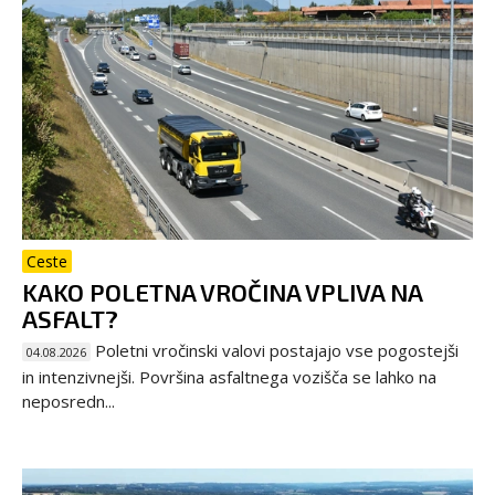
Ceste
KAKO POLETNA VROČINA VPLIVA NA
ASFALT?
Poletni vročinski valovi postajajo vse pogostejši
04.08.2026
in intenzivnejši. Površina asfaltnega vozišča se lahko na
neposredn...