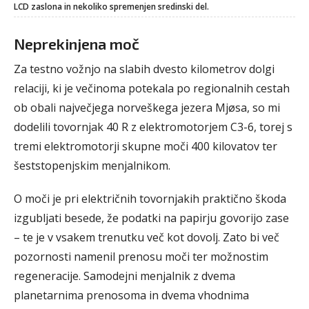
LCD zaslona in nekoliko spremenjen sredinski del.
Neprekinjena moč
Za testno vožnjo na slabih dvesto kilometrov dolgi
relaciji, ki je večinoma potekala po regionalnih cestah
ob obali največjega norveškega jezera Mjøsa, so mi
dodelili tovornjak 40 R z elektromotorjem C3-6, torej s
tremi elektromotorji skupne moči 400 kilovatov ter
šeststopenjskim menjalnikom.
O moči je pri električnih tovornjakih praktično škoda
izgubljati besede, že podatki na papirju govorijo zase
– te je v vsakem trenutku več kot dovolj. Zato bi več
pozornosti namenil prenosu moči ter možnostim
regeneracije. Samodejni menjalnik z dvema
planetarnima prenosoma in dvema vhodnima