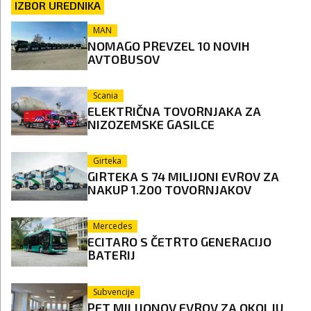
IZBOR UREDNIKA
MAN
NOMAGO PREVZEL 10 NOVIH
AVTOBUSOV
Scania
ELEKTRIČNA TOVORNJAKA ZA
NIZOZEMSKE GASILCE
Girteka
GIRTEKA S 74 MILIJONI EVROV ZA
NAKUP 1.200 TOVORNJAKOV
Mercedes
ECITARO S ČETRTO GENERACIJO
BATERIJ
Subvencije
PET MILIJONOV EVROV ZA OKOLJU