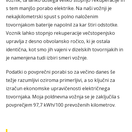
voznik, ta lahko dosega veliko stopnjo rekuperacije in
s tem manjšo porabo elektrike. Na naši vožnji je
nekajkilometrski spust s polno naloženim
tovornjakom baterije napolnil za kar štiri odstotke.
Voznik lahko stopnjo rekuperacije večstopenjsko
upravlja z desno obvolansko ročico, ki je ostala
identična, kot smo jih vajeni v dizelskih tovornjakih in
je namenjena tudi izbiri smeri vožnje.
Podatki o povprečni porabi so za večino danes še
težje razumljivi oziroma primerljivi, a so ključni za
izračun ekonomske upravičenosti električnega
tovornjaka. Moja poldnevna vožnja se je zaključila s
povprečjem 97,7 kWh/100 prevoženih kilometrov.