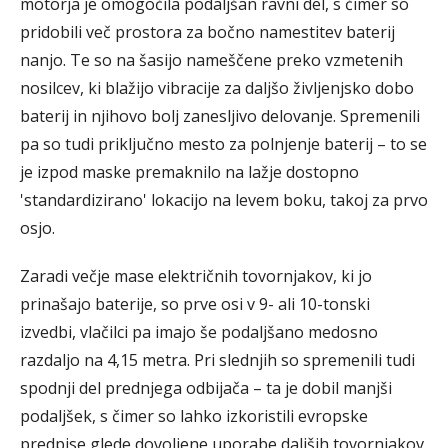
motorja je omogočila podaljšan ravni del, s čimer so
pridobili več prostora za bočno namestitev baterij
nanjo. Te so na šasijo nameščene preko vzmetenih
nosilcev, ki blažijo vibracije za daljšo življenjsko dobo
baterij in njihovo bolj zanesljivo delovanje. Spremenili
pa so tudi priključno mesto za polnjenje baterij – to se
je izpod maske premaknilo na lažje dostopno
'standardizirano' lokacijo na levem boku, takoj za prvo
osjo.
Zaradi večje mase električnih tovornjakov, ki jo
prinašajo baterije, so prve osi v 9- ali 10-tonski
izvedbi, vlačilci pa imajo še podaljšano medosno
razdaljo na 4,15 metra. Pri slednjih so spremenili tudi
spodnji del prednjega odbijača – ta je dobil manjši
podaljšek, s čimer so lahko izkoristili evropske
predpise glede dovoljene uporabe daljših tovornjakov