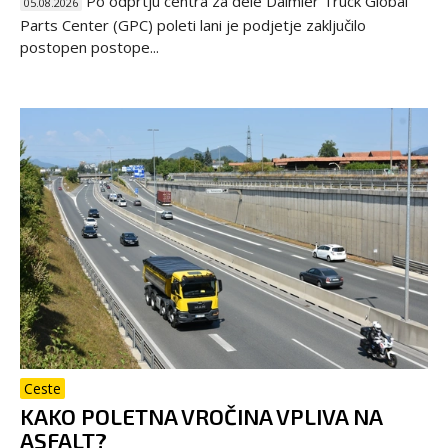
Po odprtju centra za dele Daimler Truck Global
05.08.2026
Parts Center (GPC) poleti lani je podjetje zaključilo
postopen postope...
Ceste
KAKO POLETNA VROČINA VPLIVA NA
ASFALT?