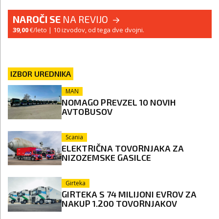
NAROČI SE
NA REVIJO
39,00
€/leto
| 10 izvodov, od tega dve dvojni.
IZBOR UREDNIKA
MAN
NOMAGO PREVZEL 10 NOVIH
AVTOBUSOV
Scania
ELEKTRIČNA TOVORNJAKA ZA
NIZOZEMSKE GASILCE
Girteka
GIRTEKA S 74 MILIJONI EVROV ZA
NAKUP 1.200 TOVORNJAKOV