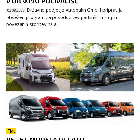
V OBNOVO POČIVALIŠČ
Državno podjetje Autobahn GmbH pripravlja
03.08.2026
obsežen program za posodobitev parkirišč in z njimi
povezanih storitev na a...
Fiat
45 LET MODELA DUCATO