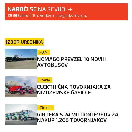
NAROČI SE
NA REVIJO
39,00
€/leto
| 10 izvodov, od tega dve dvojni.
IZBOR UREDNIKA
MAN
NOMAGO PREVZEL 10 NOVIH
AVTOBUSOV
Scania
ELEKTRIČNA TOVORNJAKA ZA
NIZOZEMSKE GASILCE
Girteka
GIRTEKA S 74 MILIJONI EVROV ZA
NAKUP 1.200 TOVORNJAKOV