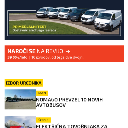
NAROČI SE
NA REVIJO
39,00
€/leto
| 10 izvodov, od tega dve dvojni.
IZBOR UREDNIKA
MAN
NOMAGO PREVZEL 10 NOVIH
AVTOBUSOV
Scania
ELEKTRIČNA TOVORNJAKA ZA