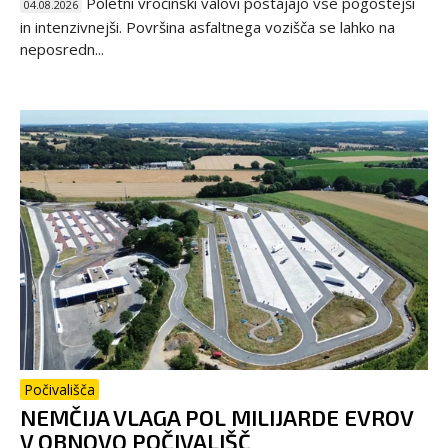
Poletni vročinski valovi postajajo vse pogostejši
04.08.2026
in intenzivnejši. Površina asfaltnega vozišča se lahko na
neposredn...
Počivališča
NEMČIJA VLAGA POL MILIJARDE EVROV
V OBNOVO POČIVALIŠČ