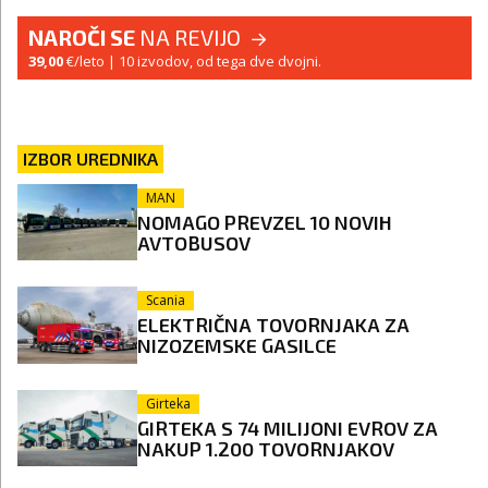
NAROČI SE
NA REVIJO
39,00
€/leto
| 10 izvodov, od tega dve dvojni.
IZBOR UREDNIKA
MAN
NOMAGO PREVZEL 10 NOVIH
AVTOBUSOV
Scania
ELEKTRIČNA TOVORNJAKA ZA
NIZOZEMSKE GASILCE
Girteka
GIRTEKA S 74 MILIJONI EVROV ZA
NAKUP 1.200 TOVORNJAKOV