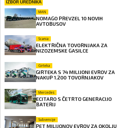
IZBOR UREDNIKA
MAN
NOMAGO PREVZEL 10 NOVIH
AVTOBUSOV
Scania
ELEKTRIČNA TOVORNJAKA ZA
NIZOZEMSKE GASILCE
Girteka
GIRTEKA S 74 MILIJONI EVROV ZA
NAKUP 1.200 TOVORNJAKOV
Mercedes
ECITARO S ČETRTO GENERACIJO
BATERIJ
Subvencije
PET MILIJONOV EVROV ZA OKOLJU