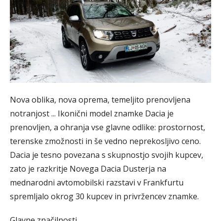
Nova oblika, nova oprema, temeljito prenovljena
notranjost ... Ikonični model znamke Dacia je
prenovljen, a ohranja vse glavne odlike: prostornost,
terenske zmožnosti in še vedno neprekosljivo ceno.
Dacia je tesno povezana s skupnostjo svojih kupcev,
zato je razkritje Novega Dacia Dusterja na
mednarodni avtomobilski razstavi v Frankfurtu
spremljalo okrog 30 kupcev in privržencev znamke.
Glavne značilnosti