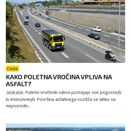
Ceste
KAKO POLETNA VROČINA VPLIVA NA
ASFALT?
Poletni vročinski valovi postajajo vse pogostejši
04.08.2026
in intenzivnejši. Površina asfaltnega vozišča se lahko na
neposredn...