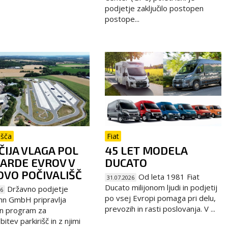
podjetje zaključilo postopen
postope...
išča
Fiat
IJA VLAGA POL
45 LET MODELA
JARDE EVROV V
DUCATO
VO POČIVALIŠČ
Od leta 1981 Fiat
31.07.2026
Ducato milijonom ljudi in podjetij
Državno podjetje
26
po vsej Evropi pomaga pri delu,
hn GmbH pripravlja
prevozih in rasti poslovanja. V ...
n program za
itev parkirišč in z njimi