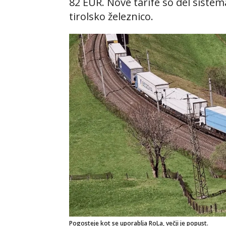
82 EUR. Nove tarife so del sist
tirolsko železnico.
Pogosteje kot se uporablja RoLa, večji je popust.