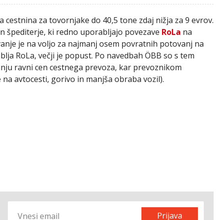
cestnina za tovornjake do 40,5 tone zdaj nižja za 9 evrov.
in špediterje, ki redno uporabljajo povezave
RoLa
na
anje je na voljo za najmanj osem povratnih potovanj na
blja RoLa, večji je popust. Po navedbah ÖBB so s tem
vanju ravni cen cestnega prevoza, kar prevoznikom
na avtocesti, gorivo in manjša obraba vozil).
Prijava