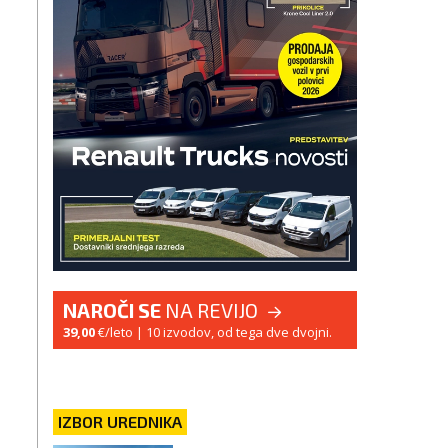
NAROČI SE
NA REVIJO
39,00
€/leto
| 10 izvodov, od tega dve dvojni.
IZBOR UREDNIKA