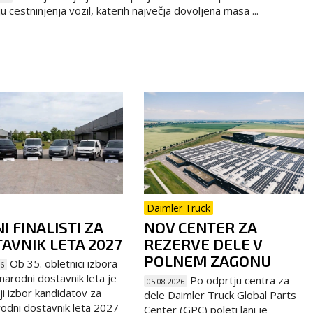
u cestninjenja vozil, katerih največja dovoljena masa ...
Daimler Truck
I FINALISTI ZA
NOV CENTER ZA
AVNIK LETA 2027
REZERVE DELE V
POLNEM ZAGONU
Ob 35. obletnici izbora
26
arodni dostavnik leta je
Po odprtju centra za
05.08.2026
ji izbor kandidatov za
dele Daimler Truck Global Parts
dni dostavnik leta 2027
Center (GPC) poleti lani je