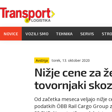
NOVICE
VOZILI SMO
TEHNIKA
SERVIS
STR
Avstrija
torek, 13. oktober 2020
Nižje cene za ž
tovornjaki skoz
Od začetka meseca veljajo nižje c
podatkih ÖBB Rail Cargo Group z