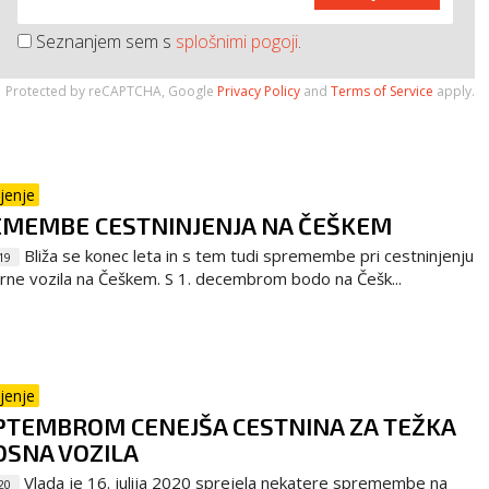
Seznanjem sem s
splošnimi pogoji
.
Protected by reCAPTCHA, Google
Privacy Policy
and
Terms of Service
apply.
jenje
MEMBE CESTNINJENJA NA ČEŠKEM
Bliža se konec leta in s tem tudi spremembe pri cestninjenju
19
rne vozila na Češkem. S 1. decembrom bodo na Češk...
jenje
PTEMBROM CENEJŠA CESTNINA ZA TEŽKA
SNA VOZILA
Vlada je 16. julija 2020 sprejela nekatere spremembe na
20