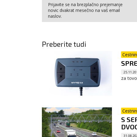
Prijavite se na brezplačno prejemanje
novic dvakrat mesečno na vaš email
naslov.
Preberite tudi
Cestnin
SPRE
25.11.20
za tovo
Cestnin
S SE
DVOO
31.08.20