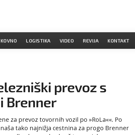
OKOVNO
LOGISTIKA
VIDEO
REVIJA
KONTAKT
elezniški prevoz s
i Brenner
ene za prevoz tovornih vozil po »RoLa««. Po
naša tako najnižja cestnina za progo Brenner