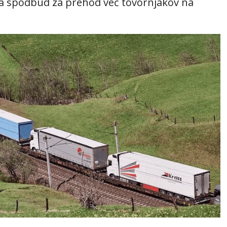
ema spodbud za prehod več tovornjakov na