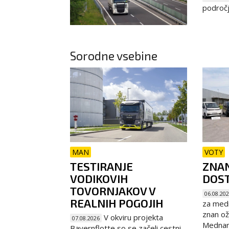
področj
Sorodne vsebine
MAN
VOTY
TESTIRANJE
ZNAN
VODIKOVIH
DOST
TOVORNJAKOV V
06.08.20
REALNIH POGOJIH
za medn
znan ož
V okviru projekta
07.08.2026
Mednaro
Bayernflotte so se začeli cestni