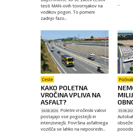
...
testi MAN-ovih tovornjakov na
vodikov pogon. To pomeni
zadnjo fazo...
Ceste
Počival
KAKO POLETNA
NEMČ
VROČINA VPLIVA NA
MILI
ASFALT?
OBNO
Poletni vročinski valovi
04.08.2026
03.08.20
postajajo vse pogostejši in
Autoba
intenzivnejši. Površina asfaltnega
obseže
vozišča se lahko na neposredn...
posodob