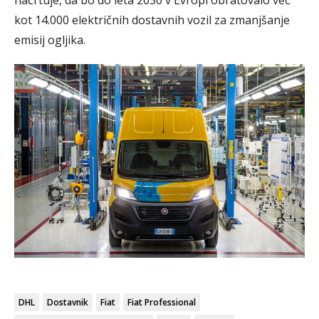
načrtuje, da bo do leta 2030 v Evropi obratovalo več
kot 14.000 električnih dostavnih vozil za zmanjšanje
emisij ogljika.
DHL
Dostavnik
Fiat
Fiat Professional