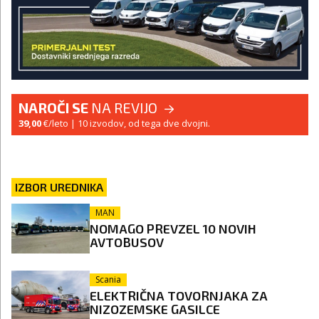
NAROČI SE
NA REVIJO
39,00
€/leto
| 10 izvodov, od tega dve dvojni.
IZBOR UREDNIKA
MAN
NOMAGO PREVZEL 10 NOVIH
AVTOBUSOV
Scania
ELEKTRIČNA TOVORNJAKA ZA
NIZOZEMSKE GASILCE