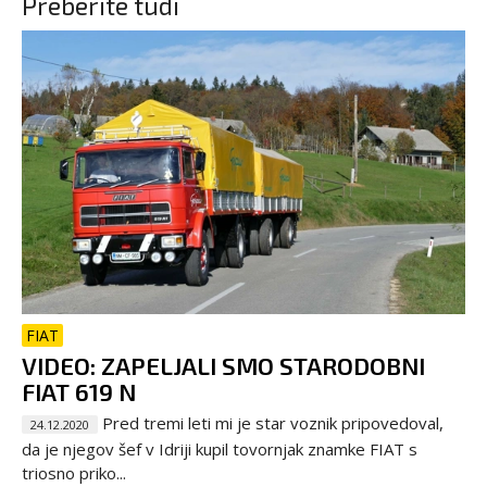
Preberite tudi
FIAT
VIDEO: ZAPELJALI SMO STARODOBNI
FIAT 619 N
Pred tremi leti mi je star voznik pripovedoval,
24.12.2020
da je njegov šef v Idriji kupil tovornjak znamke FIAT s
triosno priko...