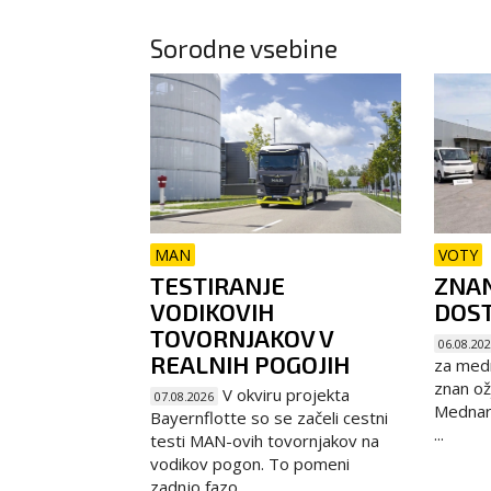
Sorodne vsebine
MAN
VOTY
TESTIRANJE
ZNAN
VODIKOVIH
DOST
TOVORNJAKOV V
06.08.20
REALNIH POGOJIH
za medn
znan ož
V okviru projekta
07.08.2026
Mednaro
Bayernflotte so se začeli cestni
...
testi MAN-ovih tovornjakov na
vodikov pogon. To pomeni
zadnjo fazo...