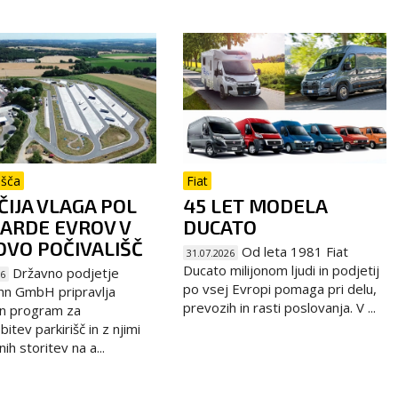
išča
Fiat
IJA VLAGA POL
45 LET MODELA
JARDE EVROV V
DUCATO
VO POČIVALIŠČ
Od leta 1981 Fiat
31.07.2026
Ducato milijonom ljudi in podjetij
Državno podjetje
26
po vsej Evropi pomaga pri delu,
hn GmbH pripravlja
prevozih in rasti poslovanja. V ...
n program za
itev parkirišč in z njimi
h storitev na a...