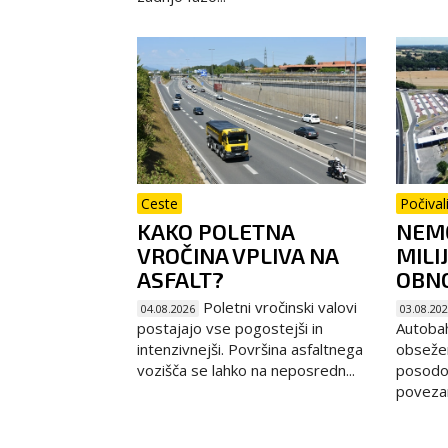
Ceste
Počival
KAKO POLETNA
NEMČ
VROČINA VPLIVA NA
MILI
ASFALT?
OBNO
Poletni vročinski valovi
04.08.2026
03.08.20
postajajo vse pogostejši in
Autoba
intenzivnejši. Površina asfaltnega
obseže
vozišča se lahko na neposredn...
posodob
povezani