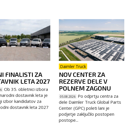
Daimler Truck
I FINALISTI ZA
NOV CENTER ZA
AVNIK LETA 2027
REZERVE DELE V
POLNEM ZAGONU
Ob 35. obletnici izbora
26
arodni dostavnik leta je
Po odprtju centra za
05.08.2026
ji izbor kandidatov za
dele Daimler Truck Global Parts
dni dostavnik leta 2027
Center (GPC) poleti lani je
podjetje zaključilo postopen
postope...