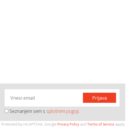
Prijava
Seznanjem sem s
splošnimi pogoji
.
Protected by reCAPTCHA, Google
Privacy Policy
and
Terms of Service
apply.