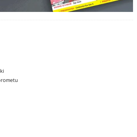
ki
 prometu