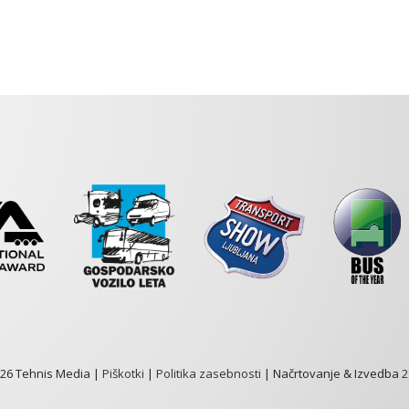
026 Tehnis Media |
Piškotki
|
Politika zasebnosti
| Načrtovanje & Izvedba
2