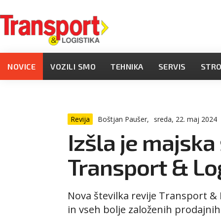
NOVICE
VOZILI SMO
TEHNIKA
SERVIS
STR
Revija
Boštjan Paušer,
sreda, 22. maj 2024
Izšla je majska 
Transport & Lo
Nova številka revije Transport & L
in vseh bolje založenih prodajnih