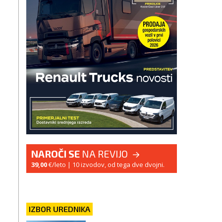
NAROČI SE
NA REVIJO
39,00
€/leto
| 10 izvodov, od tega dve dvojni.
IZBOR UREDNIKA