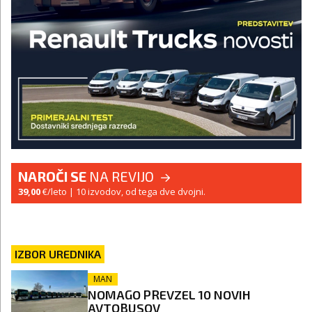
NAROČI SE
NA REVIJO
39,00
€/leto
| 10 izvodov, od tega dve dvojni.
IZBOR UREDNIKA
MAN
NOMAGO PREVZEL 10 NOVIH
AVTOBUSOV