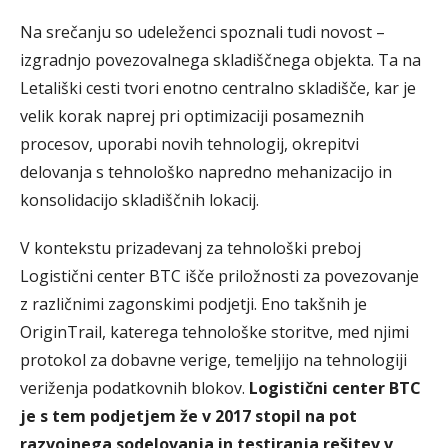
Na srečanju so udeleženci spoznali tudi novost –
izgradnjo povezovalnega skladiščnega objekta. Ta na
Letališki cesti tvori enotno centralno skladišče, kar je
velik korak naprej pri optimizaciji posameznih
procesov, uporabi novih tehnologij, okrepitvi
delovanja s tehnološko napredno mehanizacijo in
konsolidacijo skladiščnih lokacij.
V kontekstu prizadevanj za tehnološki preboj
Logistični center BTC išče priložnosti za povezovanje
z različnimi zagonskimi podjetji. Eno takšnih je
OriginTrail, katerega tehnološke storitve, med njimi
protokol za dobavne verige, temeljijo na tehnologiji
veriženja podatkovnih blokov.
Logistični center BTC
je s tem podjetjem že v 2017 stopil na pot
razvojnega sodelovanja in testiranja rešitev v