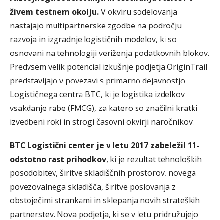
živem testnem okolju.
V okviru sodelovanja
nastajajo multipartnerske zgodbe na področju
razvoja in izgradnje logističnih modelov, ki so
osnovani na tehnologiji veriženja podatkovnih blokov.
Predvsem velik potencial izkušnje podjetja OriginTrail
predstavljajo v povezavi s primarno dejavnostjo
Logističnega centra BTC, ki je logistika izdelkov
vsakdanje rabe (FMCG), za katero so značilni kratki
izvedbeni roki in strogi časovni okvirji naročnikov.
BTC Logistični center je v letu 2017 zabeležil 11-
odstotno rast prihodkov
, ki je rezultat tehnoloških
posodobitev, širitve skladiščnih prostorov, novega
povezovalnega skladišča, širitve poslovanja z
obstoječimi strankami in sklepanja novih strateških
partnerstev. Nova podjetja, ki se v letu pridružujejo