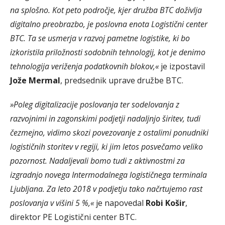
na splošno. Kot peto področje, kjer družba BTC doživlja
digitalno preobrazbo, je poslovna enota Logistični center
BTC. Ta se usmerja v razvoj pametne logistike, ki bo
izkoristila priložnosti sodobnih tehnologij, kot je denimo
tehnologija veriženja podatkovnih blokov,«
je izpostavil
Jože Mermal
, predsednik uprave družbe BTC.
»Poleg digitalizacije poslovanja ter sodelovanja z
razvojnimi in zagonskimi podjetji nadaljnjo širitev, tudi
čezmejno, vidimo skozi povezovanje z ostalimi ponudniki
logističnih storitev v regiji, ki jim letos posvečamo veliko
pozornost. Nadaljevali bomo tudi z aktivnostmi za
izgradnjo novega Intermodalnega logističnega terminala
Ljubljana. Za leto 2018 v podjetju tako načrtujemo rast
poslovanja v višini 5 %,«
je napovedal
Robi Košir
,
direktor PE Logistični center BTC.