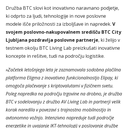
Družba BTC slovi kot inovativno naravnano podjetje,
ki odprto za ljudi, tehnologije in nove poslovne
modele išče priložnosti za izboljšave in napredek.
V
svojem poslovno-nakupovalnem središču BTC City
Ljubljana pozdravlja poslovne partnerje
, ki želijo v
testnem okolju BTC Living Lab preizkušati inovativne
koncepte in rešitve, tudi na področju logistike.
»Začetek letošnjega leta je zaznamovala sodobna plačilna
platforma Eligma z inovativno funkcionalnostjo Elipay, ki
omogoča plačevanje s kriptovalutami v fizičnem svetu.
Poleg napredka na področju
trgovine na drobno, je družba
BTC v sodelovanju z družbo AV Living Lab in partnerji velik
korak naredila v povezavi s trajnostno mobilnostjo in
avtonomno vožnjo. Intenzivno napreduje tudi področje
energetike in uvajanje IKT-tehnologij v poslovanje družbe