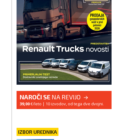
NAROČI SE
NA REVIJO
39,00
€/leto
| 10 izvodov, od tega dve dvojni.
IZBOR UREDNIKA