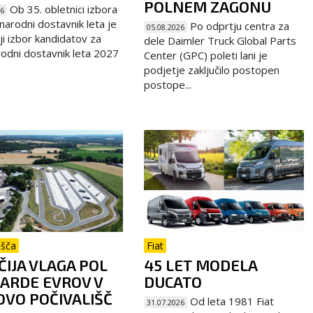
POLNEM ZAGONU
Ob 35. obletnici izbora
26
arodni dostavnik leta je
Po odprtju centra za
05.08.2026
ji izbor kandidatov za
dele Daimler Truck Global Parts
dni dostavnik leta 2027
Center (GPC) poleti lani je
podjetje zaključilo postopen
postope...
išča
Fiat
IJA VLAGA POL
45 LET MODELA
JARDE EVROV V
DUCATO
VO POČIVALIŠČ
Od leta 1981 Fiat
31.07.2026