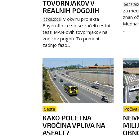
TOVORNJAKOV V
06.08.20
REALNIH POGOJIH
za medn
znan ož
V okviru projekta
07.08.2026
Mednaro
Bayernflotte so se začeli cestni
...
testi MAN-ovih tovornjakov na
vodikov pogon. To pomeni
zadnjo fazo...
Ceste
Počival
KAKO POLETNA
NEMČ
VROČINA VPLIVA NA
MILI
ASFALT?
OBNO