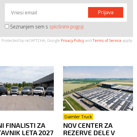
Prijava
Seznanjem sem s
splošnimi pogoji
.
Protected by reCAPTCHA, Google
Privacy Policy
and
Terms of Service
apply.
Daimler Truck
I FINALISTI ZA
NOV CENTER ZA
AVNIK LETA 2027
REZERVE DELE V