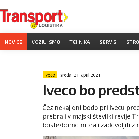
NOVICE
VOZILI SMO
TEHNIKA
SERVIS
STR
Iveco
sreda, 21. april 2021
Iveco bo preds
Čez nekaj dni bodo pri Ivecu pred
prebrali v majski številki revije 
boste/bomo morali zadovoljiti z n