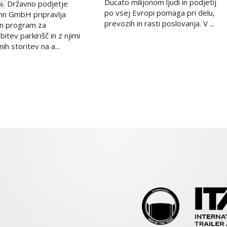
Ducato milijonom ljudi in podjetij
Državno podjetje
26
po vsej Evropi pomaga pri delu,
hn GmbH pripravlja
prevozih in rasti poslovanja. V ...
n program za
itev parkirišč in z njimi
h storitev na a...