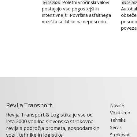
Poletni vročinski valovi
04.08.2026
03.08.20
postajajo vse pogostejši in
Autoba
intenzivnejši. Površina asfaltnega
obseže
vozišča se lahko na neposredn...
posodob
povezani
Revija Transport
Novice
Vozili smo
Revija Transport & Logistika je vse od
Tehnika
leta 2000 vodilna slovenska strokovna
Servis
revija s področja prometa, gospodarskih
vozil, tehnike in logistike.
Strokovno