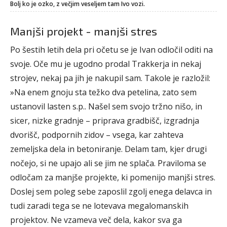
Bolj ko je ozko, z večjim veseljem tam Ivo vozi.
Manjši projekt - manjši stres
Po šestih letih dela pri očetu se je Ivan odločil oditi na
svoje. Oče mu je ugodno prodal Trakkerja in nekaj
strojev, nekaj pa jih je nakupil sam. Takole je razložil:
»Na enem gnoju sta težko dva petelina, zato sem
ustanovil lasten s.p.. Našel sem svojo tržno nišo, in
sicer, nizke gradnje – priprava gradbišč, izgradnja
dvorišč, podpornih zidov – vsega, kar zahteva
zemeljska dela in betoniranje. Delam tam, kjer drugi
nočejo, si ne upajo ali se jim ne splača. Praviloma se
odločam za manjše projekte, ki pomenijo manjši stres.
Doslej sem poleg sebe zaposlil zgolj enega delavca in
tudi zaradi tega se ne lotevava megalomanskih
projektov. Ne vzameva več dela, kakor sva ga