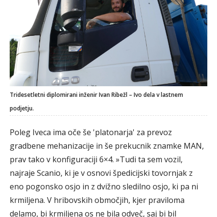
Tridesetletni diplomirani inženir Ivan Ribežl – Ivo dela v lastnem
podjetju.
Poleg Iveca ima oče še 'platonarja' za prevoz
gradbene mehanizacije in še prekucnik znamke MAN,
prav tako v konfiguraciji 6×4. »Tudi ta sem vozil,
najraje Scanio, ki je v osnovi špedicijski tovornjak z
eno pogonsko osjo in z dvižno sledilno osjo, ki pa ni
krmiljena. V hribovskih območjih, kjer praviloma
delamo, bi krmiljena os ne bila odveč, saj bi bil