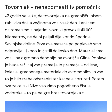
Tovornjak - nenadomestljiv pomočnik
»Zgodilo se je že, da tovornjaka na gradbišču nisem
rabil dva dni, a večinoma vozi vsak dan. Lani sem
oziroma smo z najetimi vozniki prevozili 40.000
kilometrov, ne da bi peljali dlje kot do Spodnje
Savinjske doline. Prva dva meseca po poplavah smo
odpravljali škodo in čistili dolinsko dno. Material smo
vozili na ogromno deponijo na dvorišču Glina. Poplava
je huda reč, saj vse premeša in premeče – od lesa,
železja, gradbenega materiala do avtomobilov in vse
to je bilo treba odstraniti ter kasneje sortirati. Potem
sva za celjski Nivo vso zimo pogodbeno čistila
vodotoke – to pa ne gre brez tovornjaka.«