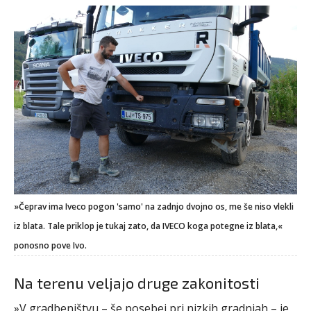
»Čeprav ima Iveco pogon 'samo' na zadnjo dvojno os, me še niso vlekli
iz blata. Tale priklop je tukaj zato, da IVECO koga potegne iz blata,«
ponosno pove Ivo.
Na terenu veljajo druge zakonitosti
»V gradbeništvu – še posebej pri nizkih gradnjah – je