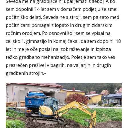
Seveda me na gradbišče ni upal jemati s seboj. A ko
sem dopolnil 14 let sem v domačem podjetju že smel
počitniško delati. Seveda ne s stroji, sem pa zato med
počitnicami pomagal z lopato in drugim zidarskim
ročnim orodjem. Po osnovni šoli sem se vpisal na
celjsko 1. gimnazijo in komaj čakal, da sem dopolnil 18
let in me je oče poslal na izobraževanje in izpit za
težko gradbeno mehanizacijo. Poletje sem tako ves
presrečen preživel v bagrih, na valjarjih in drugih
gradbenih strojih.«