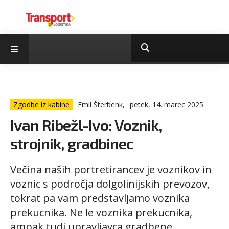
Zgodbe iz kabine
Emil Šterbenk,
petek, 14. marec 2025
Ivan Ribežl-Ivo: Voznik,
strojnik, gradbinec
Večina naših portretirancev je voznikov in
voznic s področja dolgolinijskih prevozov,
tokrat pa vam predstavljamo voznika
prekucnika. Ne le voznika prekucnika,
ampak tudi upravljavca gradbene