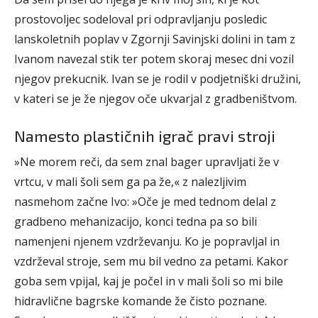
prostovoljec sodeloval pri odpravljanju posledic
lanskoletnih poplav v Zgornji Savinjski dolini in tam z
Ivanom navezal stik ter potem skoraj mesec dni vozil
njegov prekucnik. Ivan se je rodil v podjetniški družini,
v kateri se je že njegov oče ukvarjal z gradbeništvom.
Namesto plastičnih igrač pravi stroji
»Ne morem reči, da sem znal bager upravljati že v
vrtcu, v mali šoli sem ga pa že,« z nalezljivim
nasmehom začne Ivo: »Oče je med tednom delal z
gradbeno mehanizacijo, konci tedna pa so bili
namenjeni njenem vzdrževanju. Ko je popravljal in
vzdrževal stroje, sem mu bil vedno za petami. Kakor
goba sem vpijal, kaj je počel in v mali šoli so mi bile
hidravlične bagrske komande že čisto poznane.