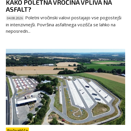
KAKO POLETNA VROČINA VPLIVA NA
ASFALT?
Poletni vročinski valovi postajajo vse pogostejši
04.08.2026
in intenzivnejši. Površina asfaltnega vozišča se lahko na
neposredn...
Počivališča