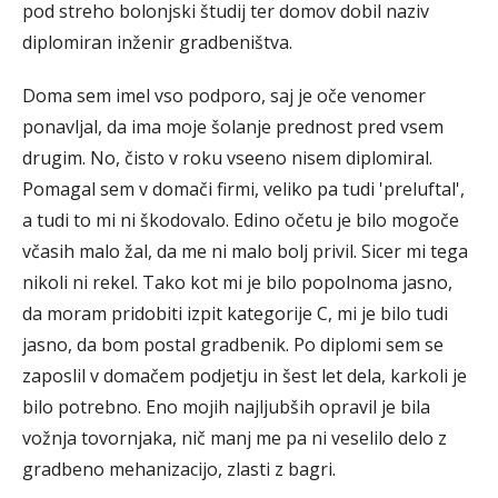
pod streho bolonjski študij ter domov dobil naziv
diplomiran inženir gradbeništva.
Doma sem imel vso podporo, saj je oče venomer
ponavljal, da ima moje šolanje prednost pred vsem
drugim. No, čisto v roku vseeno nisem diplomiral.
Pomagal sem v domači firmi, veliko pa tudi 'preluftal',
a tudi to mi ni škodovalo. Edino očetu je bilo mogoče
včasih malo žal, da me ni malo bolj privil. Sicer mi tega
nikoli ni rekel. Tako kot mi je bilo popolnoma jasno,
da moram pridobiti izpit kategorije C, mi je bilo tudi
jasno, da bom postal gradbenik. Po diplomi sem se
zaposlil v domačem podjetju in šest let dela, karkoli je
bilo potrebno. Eno mojih najljubših opravil je bila
vožnja tovornjaka, nič manj me pa ni veselilo delo z
gradbeno mehanizacijo, zlasti z bagri.