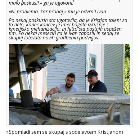
malo poskusil,« ga je ogovoril.
»Ni problema, kar probaj,« mu je odvrnil Ivan
Po nekaj poskusih sta ugotovila, da je Kristjan talent za
to delo, konec koncev je imel bogate izkušnje s
kmetijsko mehanizacijo, in hitro sta postala uspešen
tim. Po nekaj mesecih ga je Ivan zaposlil in sedaj se
skupaj lotevata novih gradbenih podvigov.
»Spomladi sem se skupaj s sodelavcem Kristjanom