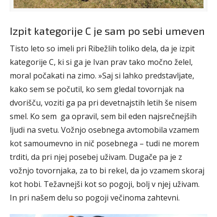
Izpit kategorije C je sam po sebi umeven
Tisto leto so imeli pri Ribežlih toliko dela, da je izpit
kategorije C, ki si ga je Ivan prav tako močno želel,
moral počakati na zimo. »Saj si lahko predstavljate,
kako sem se počutil, ko sem gledal tovornjak na
dvorišču, voziti ga pa pri devetnajstih letih še nisem
smel. Ko sem ga opravil, sem bil eden najsrečnejših
ljudi na svetu. Vožnjo osebnega avtomobila vzamem
kot samoumevno in nič posebnega – tudi ne morem
trditi, da pri njej posebej uživam. Dugače pa je z
vožnjo tovornjaka, za to bi rekel, da jo vzamem skoraj
kot hobi. Težavnejši kot so pogoji, bolj v njej uživam.
In pri našem delu so pogoji večinoma zahtevni.