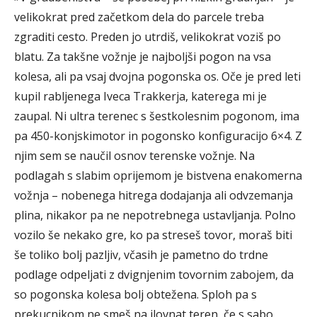
velikokrat pred začetkom dela do parcele treba
zgraditi cesto. Preden jo utrdiš, velikokrat voziš po
blatu. Za takšne vožnje je najboljši pogon na vsa
kolesa, ali pa vsaj dvojna pogonska os. Oče je pred leti
kupil rabljenega Iveca Trakkerja, katerega mi je
zaupal. Ni ultra terenec s šestkolesnim pogonom, ima
pa 450-konjskimotor in pogonsko konfiguracijo 6×4. Z
njim sem se naučil osnov terenske vožnje. Na
podlagah s slabim oprijemom je bistvena enakomerna
vožnja – nobenega hitrega dodajanja ali odvzemanja
plina, nikakor pa ne nepotrebnega ustavljanja. Polno
vozilo še nekako gre, ko pa streseš tovor, moraš biti
še toliko bolj pazljiv, včasih je pametno do trdne
podlage odpeljati z dvignjenim tovornim zabojem, da
so pogonska kolesa bolj obtežena. Sploh pa s
prekucnikom ne smeš na ilovnat teren, če s sabo