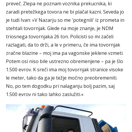
preveč. Zlepa ne poznam voznika prekucnika, ki
zaradi pretežkega tovora ne bi plačal kazni. Seveda jo
je tudi Ivan: »V Nazarju so me 'potegnili' iz prometa in
stehtali tovornjak. Glede na moje znanje, je NDM
triosnega tovornjaka 26 ton. Policisti so mi začeli
razlagati, da to drži, a le v primeru, če ima tovornjak
zračne blazine – moj ima pa vagonske jeklene vzmeti.
Potem osi niso bile ustrezno obremenjene – pa je šlo
1.500 evrov. K sreči ima moj tovornjak stranice visoke
le meter, tako da ga je težje močno preobremeniti.
No, po tem dogodku pri nalaganju bolj pazim, saj
1.500 evrov ni tako lahko zaslužiti.«