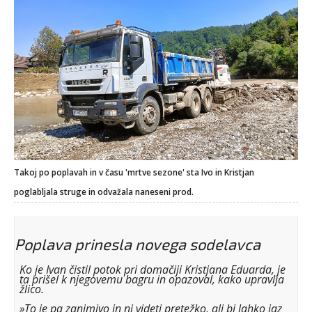
Takoj po poplavah in v času 'mrtve sezone' sta Ivo in Kristjan
poglabljala struge in odvažala naneseni prod.
Poplava prinesla novega sodelavca
Ko je Ivan čistil potok pri domačiji Kristjana Eduarda, je
ta prišel k njegovemu bagru in opazoval, kako upravlja
žlico.
»To je pa zanimivo in ni videti pretežko, ali bi lahko jaz