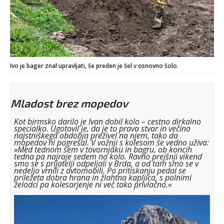
Ivo je bager znal upravljati, še preden je šel v osnovno šolo.
Mladost brez mopedov
Kot birmsko darilo je Ivan dobil kolo – cestno dirkalno
specialko. Ugotovil je, da je to prava stvar in večino
najstniškega obdobja preživel na njem, tako da
mopedov ni pogrešal. V vožnji s kolesom še vedno uživa:
»Med tednom sem v tovornjaku in bagru, ob koncih
tedna pa najraje sedem na kolo. Ravno prejšnji vikend
smo se s prijatelji odpeljali v Brda, a od tam smo se v
nedeljo vrnili z avtomobili. Po pritiskanju pedal se
priležeta dobra hrana in žlahtna kapljica, s polnimi
želodci pa kolesarjenje ni več tako privlačno.«