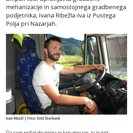
mehanizacije in samostojnega gradbenega
podjetnika, Ivana Ribežla-Iva iz Pustega
Polja pri Nazarjah.
Ivan Ribežl | Foto: Emil Šterbenk
Da sem prišel do njega je kriv moj sin, ki je kot