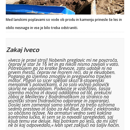
Med lanskimi poplavami so vode ob produ in kamenju prinesle še les in
obilo nesnage in vse je bilo treba odstraniti.
Zakaj Iveco
»Iveco je pravi stroj! Nobenih preglavic mi ne povzroča,
čeprav je star že 16 let in ga nikoli nismo zavijali v vato.
Potrebujem ga za kratke prevoze, zato udobje ni na
prvem mestu, čeprav ne morem reči, da je neudoben.
Poganja ga izjemno zmogljiv in pregovorno trpežen
motor. Pogon so sicer speljali skozi 8-stopenjski
menjalnik s polovičkami, a za solo vožnjo polovičk
skoraj ne uporabljam. Podvozje je vzdržljivo, šasija
izjemno močna in dovolj oddaljena od tal, prekucni
zaboj je Meillerjev z Boardmatikom za stranico na
vozniški strani (hidravlično odpiranje in zapiranje).
Doslej sem zamenjal samo sinhron za tretjo oziroma
sedmo prestavo in šobo za Ad-Blue. Edino z elektroniko
so občasno težave. Na armaturi vedno sveti kakšna
kontrolna lučka, ki sem se jo navadil spregledati, saj
kljub temu vse deluje. Naj potrkam po lesu, da mi jutri
ne bi kaj odpovedalo,« Ivan spet zaključi na šaljiv način.