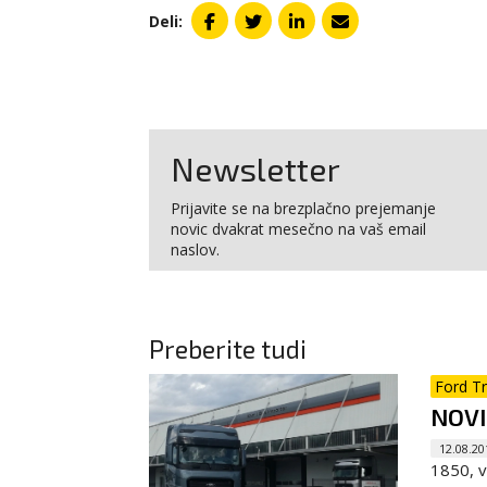
Deli:
Newsletter
Prijavite se na brezplačno prejemanje
novic dvakrat mesečno na vaš email
naslov.
Preberite tudi
Ford T
NOVI
12.08.20
1850, vl