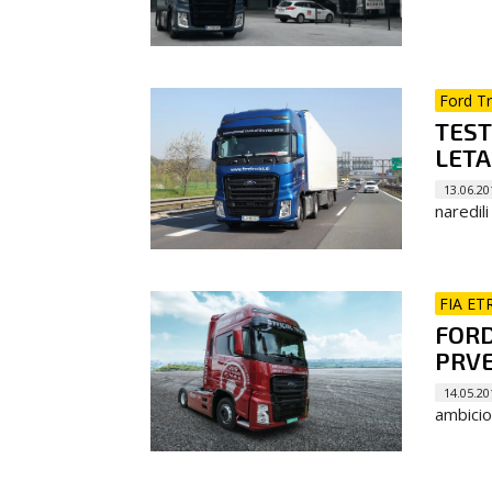
Ford T
TEST
LETA
13.06.20
naredil
FIA ET
FORD
PRV
14.05.20
ambicio