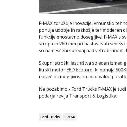
F-MAX združuje inovacije, vrhunsko tehnol
ponuja udobje in razkošje ter moderen di
funkcije enostavno dosegljive. F-MAX s s
stropa in 260 mm pri nastavitvah sedeža.
so nameščeni spredaj nad vetrobranom, ko
Skupni stroški lastništva so eden izmed g
litrski motor E6D Ecotorq, ki ponuja 500
največjo zmogljivost in minimalno porabo
Ne pozabimo - Ford Trucks F-MAX je tudi v
podarja revija Transport & Logistika.
Ford Trucks
F-MAX