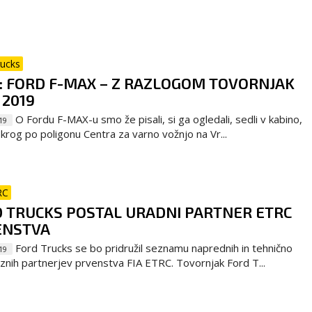
rucks
: FORD F-MAX – Z RAZLOGOM TOVORNJAK
 2019
O Fordu F-MAX-u smo že pisali, si ga ogledali, sedli v kabino,
19
i krog po poligonu Centra za varno vožnjo na Vr...
RC
 TRUCKS POSTAL URADNI PARTNER ETRC
ENSTVA
Ford Trucks se bo pridružil seznamu naprednih in tehnično
19
znih partnerjev prvenstva FIA ETRC. Tovornjak Ford T...