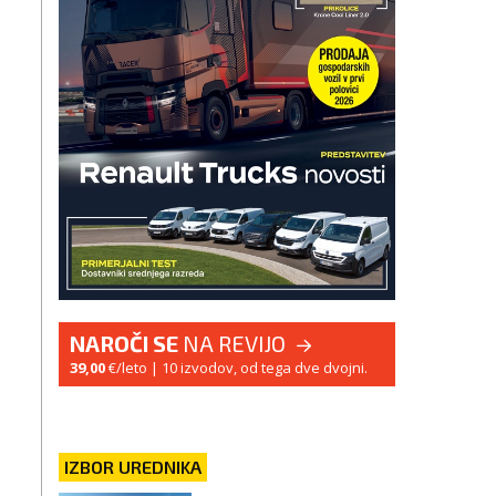
NAROČI SE
NA REVIJO
39,00
€/leto
| 10 izvodov, od tega dve dvojni.
IZBOR UREDNIKA