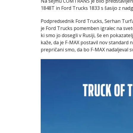
Na sejmu COMTRANS je bilo predstavljenih
1848T in Ford Trucks 1833 s šasijo z nadg
Podpredsednik Ford Trucks, Serhan Turfan
je Ford Trucks pomemben igralec na svet
ki smo jo dosegli v Rusiji, še en pokazat
kaže, da je F-MAX postavil nov standard na
prepričani smo, da bo F-MAX nadaljeval s