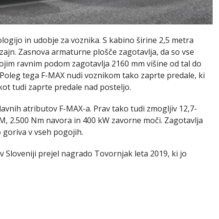
ogijo in udobje za voznika. S kabino širine 2,5 metra
zajn. Zasnova armaturne plošče zagotavlja, da so vse
vojim ravnim podom zagotavlja 2160 mm višine od tal do
 Poleg tega F-MAX nudi voznikom tako zaprte predale, ki
t tudi zaprte predale nad posteljo.
lavnih atributov F-MAX-a. Prav tako tudi zmogljiv 12,7-
KM, 2.500 Nm navora in 400 kW zavorne moči. Zagotavlja
 goriva v vseh pogojih.
 Sloveniji prejel nagrado Tovornjak leta 2019, ki jo