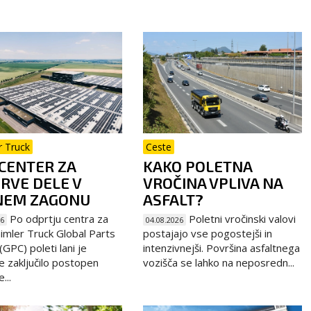
r Truck
Ceste
CENTER ZA
KAKO POLETNA
RVE DELE V
VROČINA VPLIVA NA
NEM ZAGONU
ASFALT?
Po odprtju centra za
Poletni vročinski valovi
26
04.08.2026
imler Truck Global Parts
postajajo vse pogostejši in
GPC) poleti lani je
intenzivnejši. Površina asfaltnega
e zaključilo postopen
vozišča se lahko na neposredn...
...