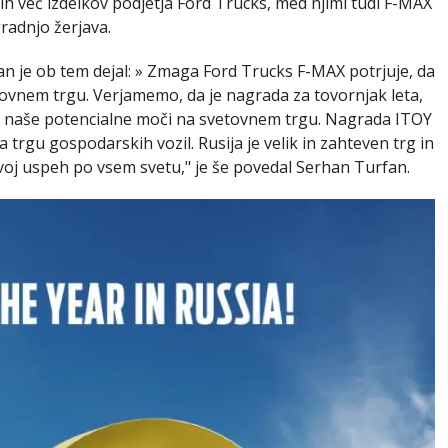
 več izdelkov podjetja Ford Trucks, med njimi tudi F-MAX
radnjo žerjava.
 je ob tem dejal: » Zmaga Ford Trucks F-MAX potrjuje, da
ovnem trgu. Verjamemo, da je nagrada za tovornjak leta,
elj naše potencialne moči na svetovnem trgu. Nagrada ITOY
 trgu gospodarskih vozil. Rusija je velik in zahteven trg in
voj uspeh po vsem svetu," je še povedal Serhan Turfan.