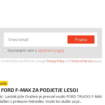
Prijava
Seznanjem sem s
splošnimi pogoji
.
Protected by reCAPTCHA, Google
Privacy Policy
and
Terms of Service
apply.
rucks
 FORD F-MAX ZA PODJETJE LESOJ
Lastnik Jože Oražem je prevzel vozilo FORD TRUCKS F-MAX
19
ačilec s prekucno hidravliko. Vozilo bo služilo za pr...