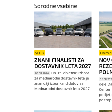
Sorodne vsebine
VOTY
Daimle
ZNANI FINALISTI ZA
NOV 
DOSTAVNIK LETA 2027
REZE
POL
Ob 35. obletnici izbora
06.08.2026
za mednarodni dostavnik leta je
05.08.20
znan ožji izbor kandidatov za
dele Da
Mednarodni dostavnik leta 2027
Center (
...
podjetj
postope