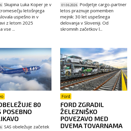
Skupina Luka Koper je v
Podjetje cargo-partner
26
01.06.2026
tromesečju letošnjega
letos praznuje pomemben
slovala uspešno in v
mejnik: 30 let uspešnega
avi z letom 2025
delovanja v Sloveniji. Od
 vse ...
skromnih začetkov l...
vo
Ford
OBELEŽUJE 80
FORD ZGRADIL
S POSEBNO
ŽELEZNIŠKO
IKAVO
POVEZAVO MED
DVEMA TOVARNAMA
SAS obeležuje začetek
26