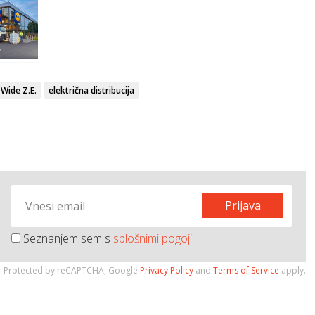
 Wide Z.E.
električna distribucija
Prijava
Seznanjem sem s
splošnimi pogoji
.
Protected by reCAPTCHA, Google
Privacy Policy
and
Terms of Service
apply.