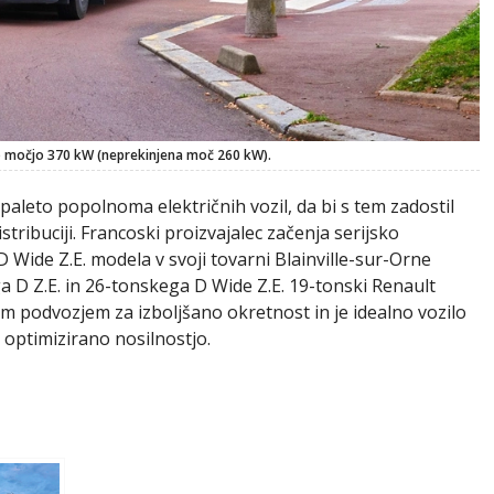
no močjo 370 kW (neprekinjena moč 260 kW).
paleto popolnoma električnih vozil, da bi s tem zadostil
tribuciji. Francoski proizvajalec začenja serijsko
Wide Z.E. modela v svoji tovarni Blainville-sur-Orne
ga D Z.E. in 26-tonskega D Wide Z.E. 19-tonski Renault
m podvozjem za izboljšano okretnost in je idealno vozilo
 optimizirano nosilnostjo.