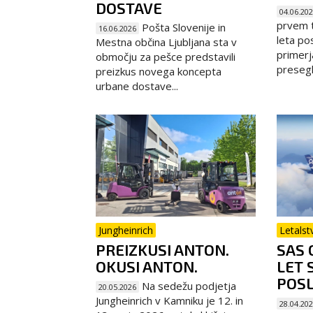
DOSTAVE
04.06.20
prvem 
Pošta Slovenije in
16.06.2026
leta po
Mestna občina Ljubljana sta v
primerj
območju za pešce predstavili
presegla
preizkus novega koncepta
urbane dostave...
Jungheinrich
Letalst
PREIZKUSI ANTON.
SAS 
OKUSI ANTON.
LET 
POSL
Na sedežu podjetja
20.05.2026
Jungheinrich v Kamniku je 12. in
28.04.20