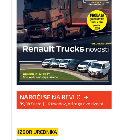
NAROČI SE
NA REVIJO
39,00
€/leto
| 10 izvodov, od tega dve dvojni.
IZBOR UREDNIKA