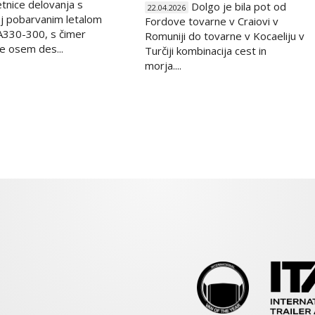
etnice delovanja s
Dolgo je bila pot od
22.04.2026
j pobarvanim letalom
Fordove tovarne v Craiovi v
A330-300, s čimer
Romuniji do tovarne v Kocaeliju v
e osem des...
Turčiji kombinacija cest in
morja....