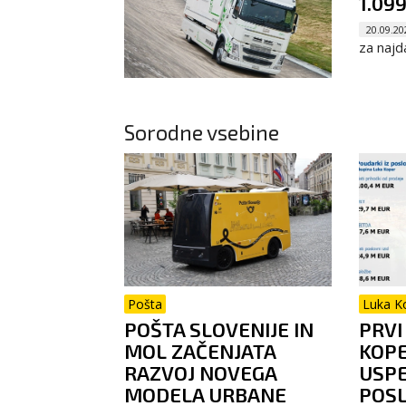
1.09
20.09.20
za najda
Sorodne vsebine
Pošta
Luka K
POŠTA SLOVENIJE IN
PRVI
MOL ZAČENJATA
KOP
RAZVOJ NOVEGA
USP
MODELA URBANE
POS