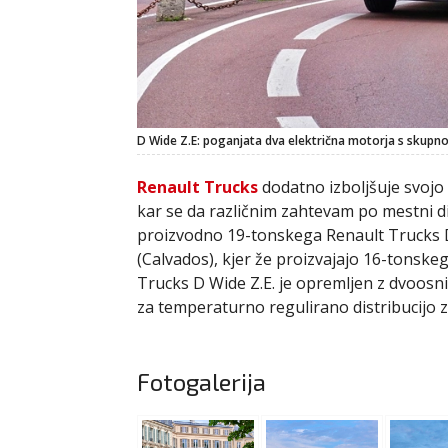
D Wide Z.E: poganjata dva električna motorja s skup
Renault Trucks
dodatno izboljšuje svojo 
kar se da različnim zahtevam po mestni dis
proizvodno 19-tonskega Renault Trucks D 
(Calvados), kjer že proizvajajo 16-tonske
Trucks D Wide Z.E. je opremljen z dvoosni
za temperaturno regulirano distribucijo z
Fotogalerija