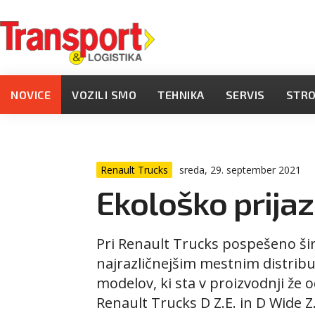
NOVICE
VOZILI SMO
TEHNIKA
SERVIS
STR
Renault Trucks
sreda, 29. september 2021
Ekološko prija
Pri Renault Trucks pospešeno širij
najrazličnejšim mestnim distribuc
modelov, ki sta v proizvodnji že
Renault Trucks D Z.E. in D Wide Z.