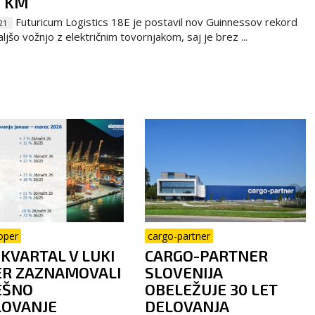
9 KM
Futuricum Logistics 18E je postavil nov Guinnessov rekord
21
ljšo vožnjo z električnim tovornjakom, saj je brez ...
oper
cargo-partner
 KVARTAL V LUKI
CARGO-PARTNER
ER ZAZNAMOVALI
SLOVENIJA
EŠNO
OBELEŽUJE 30 LET
LOVANJE
DELOVANJA