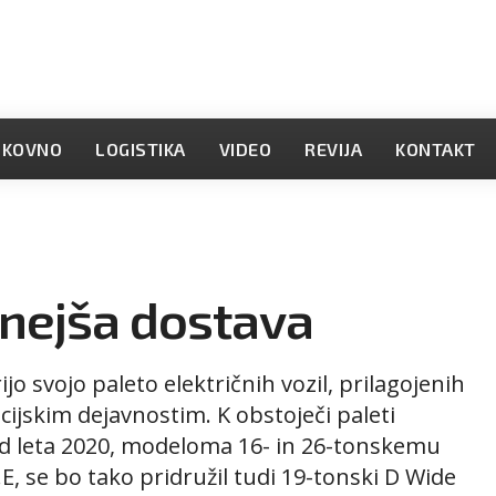
OKOVNO
LOGISTIKA
VIDEO
REVIJA
KONTAKT
znejša dostava
o svojo paleto električnih vozil, prilagojenih
ijskim dejavnostim. K obstoječi paleti
 od leta 2020, modeloma 16- in 26-tonskemu
E, se bo tako pridružil tudi 19-tonski D Wide