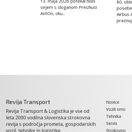
13. maja 2026 potekal hišni
80. obl
sejem s sloganom Preizkusi
posebe
AntOn, oku...
Airbus 
praznuj
Revija Transport
Novice
Vozili smo
Revija Transport & Logistika je vse od
Tehnika
leta 2000 vodilna slovenska strokovna
Servis
revija s področja prometa, gospodarskih
vozil, tehnike in logistike.
Strokovno