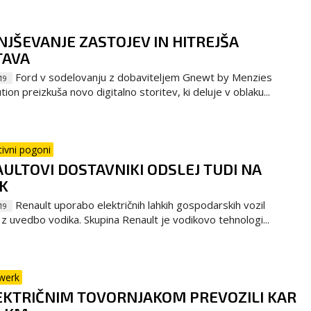
JŠEVANJE ZASTOJEV IN HITREJŠA
TAVA
Ford v sodelovanju z dobaviteljem Gnewt by Menzies
19
tion preizkuša novo digitalno storitev, ki deluje v oblaku...
tivni pogoni
ULTOVI DOSTAVNIKI ODSLEJ TUDI NA
K
Renault uporabo električnih lahkih gospodarskih vozil
19
a z uvedbo vodika. Skupina Renault je vodikovo tehnologi...
werk
EKTRIČNIM TOVORNJAKOM PREVOZILI KAR