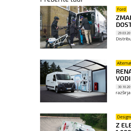
Ford
ZMAN
DOS
29.03.20
Distribu
Alterna
RENA
VODI
30.10.20
razširj
Design
Z EL