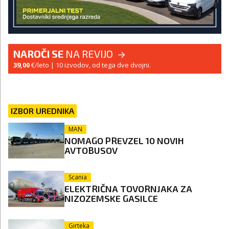
NAROČI SE
NA REVIJO
39,00
€/leto
| 10 izvodov, od tega dve dvojni.
IZBOR UREDNIKA
MAN
NOMAGO PREVZEL 10 NOVIH
AVTOBUSOV
Scania
ELEKTRIČNA TOVORNJAKA ZA
NIZOZEMSKE GASILCE
Girteka