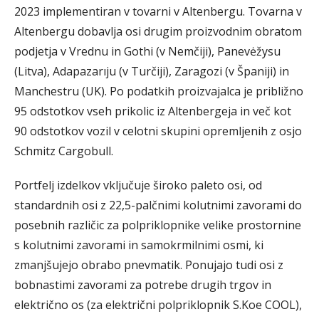
2023 implementiran v tovarni v Altenbergu. Tovarna v
Altenbergu dobavlja osi drugim proizvodnim obratom
podjetja v Vrednu in Gothi (v Nemčiji), Panevėžysu
(Litva), Adapazarıju (v Turčiji), Zaragozi (v Španiji) in
Manchestru (UK). Po podatkih proizvajalca je približno
95 odstotkov vseh prikolic iz Altenbergeja in več kot
90 odstotkov vozil v celotni skupini opremljenih z osjo
Schmitz Cargobull.
Portfelj izdelkov vključuje široko paleto osi, od
standardnih osi z 22,5-palčnimi kolutnimi zavorami do
posebnih različic za polpriklopnike velike prostornine
s kolutnimi zavorami in samokrmilnimi osmi, ki
zmanjšujejo obrabo pnevmatik. Ponujajo tudi osi z
bobnastimi zavorami za potrebe drugih trgov in
električno os (za električni polpriklopnik S.Koe COOL),