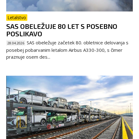
Letalstvo
SAS OBELEŽUJE 80 LET S POSEBNO
POSLIKAVO
SAS obeležuje začetek 80. obletnice delovanja s
28.04.2026
posebej pobarvanim letalom Airbus A330-300, s čimer
praznuje osem des...