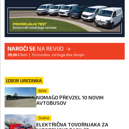
NAROČI SE
NA REVIJO
39,00
€/leto
| 10 izvodov, od tega dve dvojni.
IZBOR UREDNIKA
MAN
NOMAGO PREVZEL 10 NOVIH
AVTOBUSOV
Scania
ELEKTRIČNA TOVORNJAKA ZA