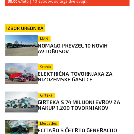
39,00
€/leto
| 10 izvodov, od tega dve dvojni.
IZBOR UREDNIKA
MAN
NOMAGO PREVZEL 10 NOVIH
AVTOBUSOV
Scania
ELEKTRIČNA TOVORNJAKA ZA
NIZOZEMSKE GASILCE
Girteka
GIRTEKA S 74 MILIJONI EVROV ZA
NAKUP 1.200 TOVORNJAKOV
Mercedes
ECITARO S ČETRTO GENERACIJO