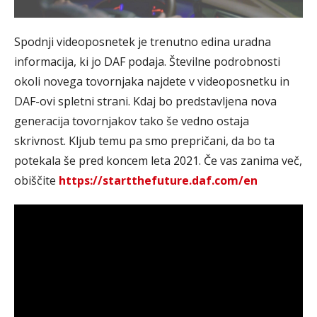
Spodnji videoposnetek je trenutno edina uradna
informacija, ki jo DAF podaja. Številne podrobnosti
okoli novega tovornjaka najdete v videoposnetku in
DAF-ovi spletni strani. Kdaj bo predstavljena nova
generacija tovornjakov tako še vedno ostaja
skrivnost. Kljub temu pa smo prepričani, da bo ta
potekala še pred koncem leta 2021. Če vas zanima več,
obiščite
https://startthefuture.daf.com/en