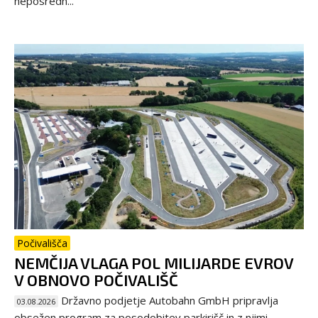
neposredn...
Počivališča
NEMČIJA VLAGA POL MILIJARDE EVROV
V OBNOVO POČIVALIŠČ
Državno podjetje Autobahn GmbH pripravlja
03.08.2026
obsežen program za posodobitev parkirišč in z njimi