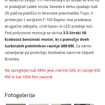
in sedežno klopjo. Pri Hennesseyu so dodali še eno os
in podaljšali zadek vozila. Seveda k temu spadajo tudi
20-palčna platišča in terenske pnevmatike Toyo. V
primerjavi z serijskim F-150 Raptor ima predelava
drugačne odbijače, »roll-bare« in LED prednje luči.
Pod pokrovom motorja se skriva
3.5-litrski V6
Ecoboost bencinski motor, ki s pomočjo dveh
turbinskih polnilnikov razvije 600 KM
. Za varno
ustavljanje pa poskrbijo šestbatne zavorne čeljusti
Brembo.
Ne spreglejte tudi AMG-jeve zverine G65, ki razvije 630
KM in kar 1000 Nm navora!
Fotogalerija