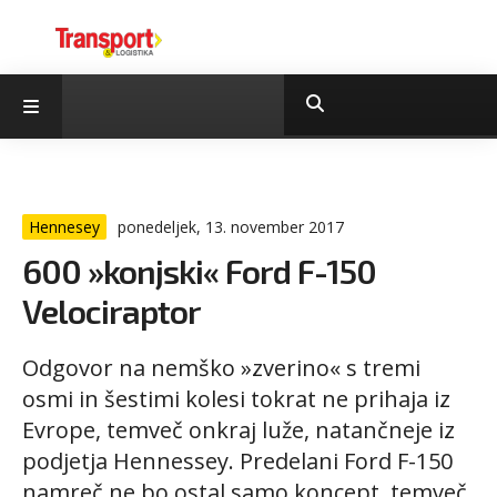
Hennesey
ponedeljek, 13. november 2017
600 »konjski« Ford F-150
Velociraptor
Odgovor na nemško »zverino« s tremi
osmi in šestimi kolesi tokrat ne prihaja iz
Evrope, temveč onkraj luže, natančneje iz
podjetja Hennessey. Predelani Ford F-150
namreč ne bo ostal samo koncept, temveč