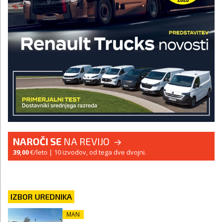
NAROČI SE
NA REVIJO
39,00
€/leto
| 10 izvodov, od tega dve dvojni.
IZBOR UREDNIKA
MAN