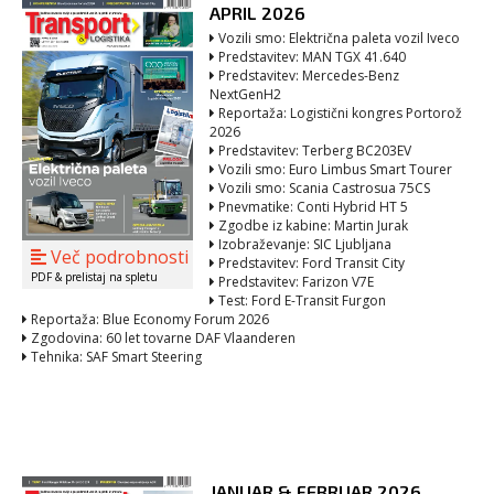
APRIL 2026
Vozili smo: Električna paleta vozil Iveco
Predstavitev: MAN TGX 41.640
Predstavitev: Mercedes-Benz
NextGenH2
Reportaža: Logistični kongres Portorož
2026
Predstavitev: Terberg BC203EV
Vozili smo: Euro Limbus Smart Tourer
Vozili smo: Scania Castrosua 75CS
Pnevmatike: Conti Hybrid HT 5
Zgodbe iz kabine: Martin Jurak
Izobraževanje: SIC Ljubljana
Več podrobnosti
Predstavitev: Ford Transit City
PDF & prelistaj na spletu
Predstavitev: Farizon V7E
Test: Ford E-Transit Furgon
Reportaža: Blue Economy Forum 2026
Zgodovina: 60 let tovarne DAF Vlaanderen
Tehnika: SAF Smart Steering
JANUAR & FEBRUAR 2026