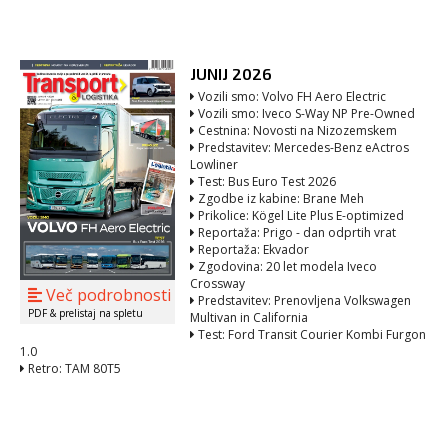
JUNIJ 2026
Vozili smo: Volvo FH Aero Electric
Vozili smo: Iveco S-Way NP Pre-Owned
Cestnina: Novosti na Nizozemskem
Predstavitev: Mercedes-Benz eActros
Lowliner
Test: Bus Euro Test 2026
Zgodbe iz kabine: Brane Meh
Prikolice: Kögel Lite Plus E-optimized
Reportaža: Prigo - dan odprtih vrat
Reportaža: Ekvador
Zgodovina: 20 let modela Iveco
Crossway
Več podrobnosti
Predstavitev: Prenovljena Volkswagen
PDF & prelistaj na spletu
Multivan in California
Test: Ford Transit Courier Kombi Furgon
1.0
Retro: TAM 80T5