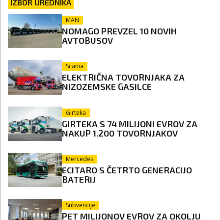
IZBOR UREDNIKA
MAN
NOMAGO PREVZEL 10 NOVIH
AVTOBUSOV
Scania
ELEKTRIČNA TOVORNJAKA ZA
NIZOZEMSKE GASILCE
Girteka
GIRTEKA S 74 MILIJONI EVROV ZA
NAKUP 1.200 TOVORNJAKOV
Mercedes
ECITARO S ČETRTO GENERACIJO
BATERIJ
Subvencije
PET MILIJONOV EVROV ZA OKOLJU