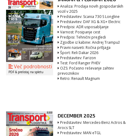
Analiza: Prodaja novih gospodarskih
vozil v 2025
Predstavitev: Scania 730 S Longline
Predstavitev: DAF XG & XG+ Electric
Predpisi: ADR usposabljanje
Varnost: Posipanje cest
Predpisi: Tehnični pregledi
Zgodbe iz kabine: Andrej Trampuž
Pravni nasveti: Ročna prtljaga
Šport: Reli Dakar 2026
Predstavitev: Farizon
Test: Ford Ranger PHEV
Več podrobnosti
OZS: Počasno reševanje zahtev
PDF & prelistaj na spletu
prevoznikov
Retro: Renault Magnum
DECEMBER 2025
Predstavitev: Mercedes-Benz Actros &
Arocs SLT
Predstavitev: MAN eTGL