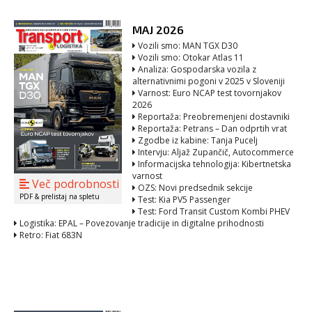
MAJ 2026
Vozili smo: MAN TGX D30
Vozili smo: Otokar Atlas 11
Analiza: Gospodarska vozila z
alternativnimi pogoni v 2025 v Sloveniji
Varnost: Euro NCAP test tovornjakov
2026
Reportaža: Preobremenjeni dostavniki
Reportaža: Petrans – Dan odprtih vrat
Zgodbe iz kabine: Tanja Pucelj
Intervju: Aljaž Zupančič, Autocommerce
Informacijska tehnologija: Kibertnetska
varnost
Več podrobnosti
OZS: Novi predsednik sekcije
PDF & prelistaj na spletu
Test: Kia PV5 Passenger
Test: Ford Transit Custom Kombi PHEV
Logistika: EPAL – Povezovanje tradicije in digitalne prihodnosti
Retro: Fiat 683N