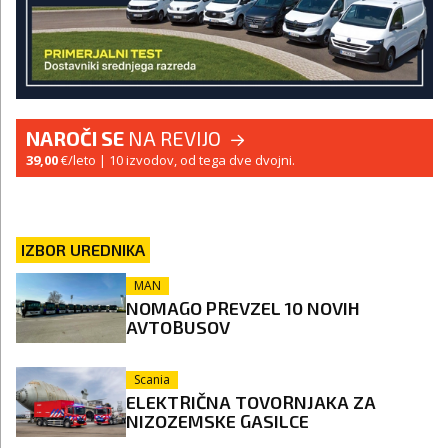
NAROČI SE
NA REVIJO
39,00
€/leto
| 10 izvodov, od tega dve dvojni.
IZBOR UREDNIKA
MAN
NOMAGO PREVZEL 10 NOVIH
AVTOBUSOV
Scania
ELEKTRIČNA TOVORNJAKA ZA
NIZOZEMSKE GASILCE