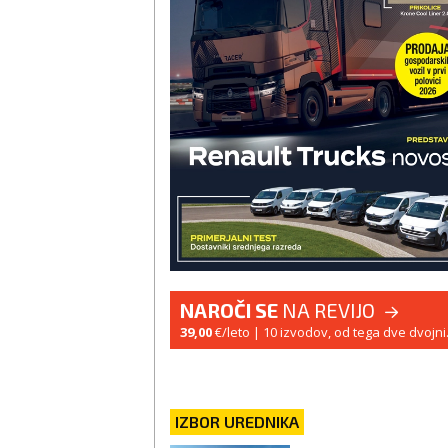
NAROČI SE
NA REVIJO
39,00
€/leto
| 10 izvodov, od tega dve dvojni
IZBOR UREDNIKA