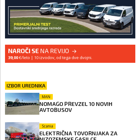
NAROČI SE
NA REVIJO
39,00
€/leto
| 10 izvodov, od tega dve dvojni.
IZBOR UREDNIKA
MAN
NOMAGO PREVZEL 10 NOVIH
AVTOBUSOV
Scania
ELEKTRIČNA TOVORNJAKA ZA
NIZOZEMSKE GASILCE