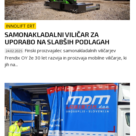
INNOLIFT ERT
SAMONAKLADALNI VILIČAR ZA
UPORABO NA SLABŠIH PODLAGAH
Finski proizvajalec samonakladalnih viličarjev
24.02.2025
Frendix OY že 30 let razvija in proizvaja mobilne viličarje, ki
jih na...