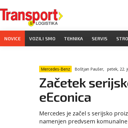
NOVICE
VOZILI SMO
TEHNIKA
SERVIS
STR
Mercedes-Benz
Boštjan Paušer,
petek, 22. j
Začetek serijs
eEconica
Mercedes je začel s serijsko proi
namenjen predvsem komunalnem