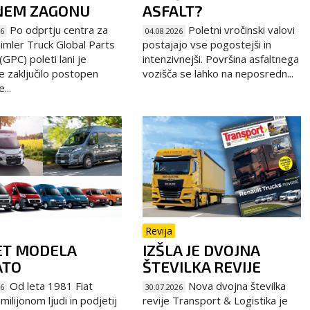
NEM ZAGONU
ASFALT?
Po odprtju centra za
Poletni vročinski valovi
26
04.08.2026
imler Truck Global Parts
postajajo vse pogostejši in
GPC) poleti lani je
intenzivnejši. Površina asfaltnega
e zaključilo postopen
vozišča se lahko na neposredn...
...
Revija
ET MODELA
IZŠLA JE DVOJNA
ATO
ŠTEVILKA REVIJE
Od leta 1981 Fiat
Nova dvojna številka
26
30.07.2026
ilijonom ljudi in podjetij
revije Transport & Logistika je