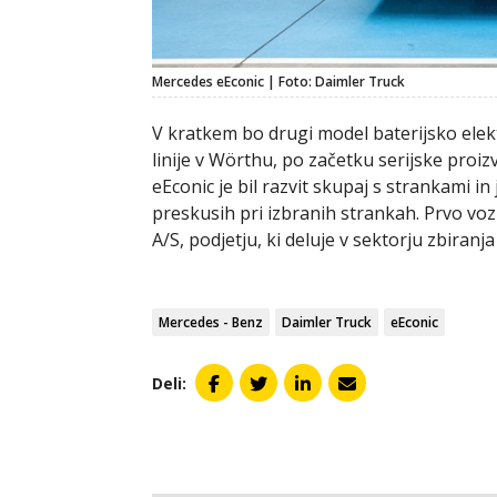
Mercedes eEconic | Foto: Daimler Truck
V kratkem bo drugi model baterijsko elek
linije v Wörthu, po začetku serijske proi
eEconic je bil razvit skupaj s strankami in
preskusih pri izbranih strankah. Prvo voz
A/S, podjetju, ki deluje v sektorju zbira
Mercedes - Benz
Daimler Truck
eEconic
Deli: