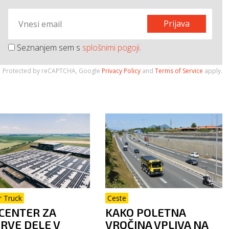
Prijava
Seznanjem sem s
splošnimi pogoji
.
Protected by reCAPTCHA, Google
Privacy Policy
and
Terms of Service
apply.
r Truck
Ceste
CENTER ZA
KAKO POLETNA
RVE DELE V
VROČINA VPLIVA NA