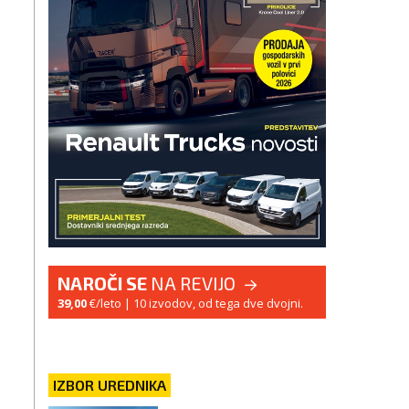
NAROČI SE
NA REVIJO
39,00
€/leto
| 10 izvodov, od tega dve dvojni.
IZBOR UREDNIKA