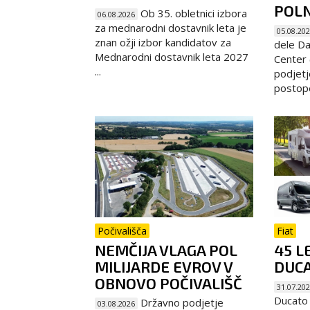
POL
Ob 35. obletnici izbora
06.08.2026
za mednarodni dostavnik leta je
05.08.20
znan ožji izbor kandidatov za
dele Da
Mednarodni dostavnik leta 2027
Center (
...
podjetj
postope
Počivališča
Fiat
NEMČIJA VLAGA POL
45 L
MILIJARDE EVROV V
DUC
OBNOVO POČIVALIŠČ
31.07.20
Ducato m
Državno podjetje
03.08.2026