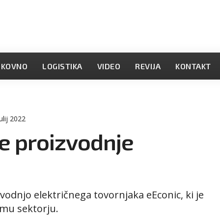
OKOVNO
LOGISTIKA
VIDEO
REVIJA
KONTAKT
ulij 2022
ke proizvodnje
zvodnjo električnega tovornjaka eEconic, ki je
u sektorju.