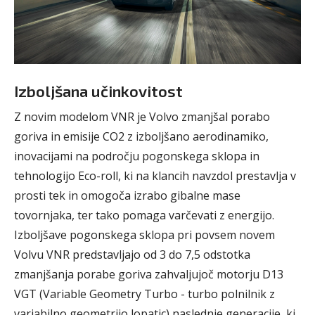
Izboljšana učinkovitost
Z novim modelom VNR je Volvo zmanjšal porabo
goriva in emisije CO2 z izboljšano aerodinamiko,
inovacijami na področju pogonskega sklopa in
tehnologijo Eco-roll, ki na klancih navzdol prestavlja v
prosti tek in omogoča izrabo gibalne mase
tovornjaka, ter tako pomaga varčevati z energijo.
Izboljšave pogonskega sklopa pri povsem novem
Volvu VNR predstavljajo od 3 do 7,5 odstotka
zmanjšanja porabe goriva zahvaljujoč motorju D13
VGT (Variable Geometry Turbo - turbo polnilnik z
variabilno geometrijo lopatic) naslednje generacije, ki