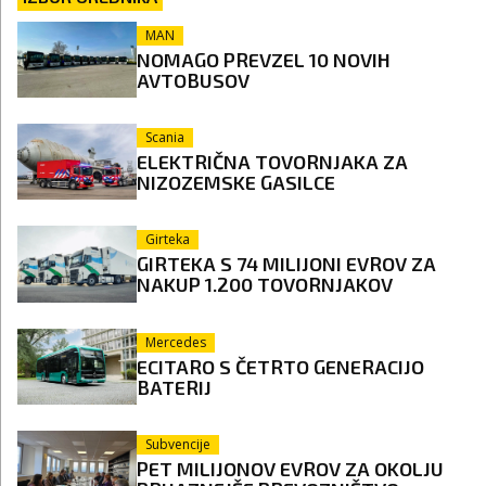
MAN
NOMAGO PREVZEL 10 NOVIH
AVTOBUSOV
Scania
ELEKTRIČNA TOVORNJAKA ZA
NIZOZEMSKE GASILCE
Girteka
GIRTEKA S 74 MILIJONI EVROV ZA
NAKUP 1.200 TOVORNJAKOV
Mercedes
ECITARO S ČETRTO GENERACIJO
BATERIJ
Subvencije
PET MILIJONOV EVROV ZA OKOLJU