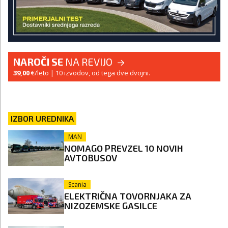
NAROČI SE
NA REVIJO
39,00
€/leto
| 10 izvodov, od tega dve dvojni.
IZBOR UREDNIKA
MAN
NOMAGO PREVZEL 10 NOVIH
AVTOBUSOV
Scania
ELEKTRIČNA TOVORNJAKA ZA
NIZOZEMSKE GASILCE