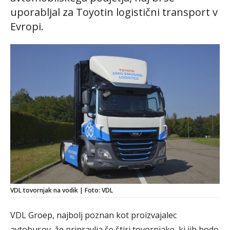
uporabljal za Toyotin logistični transport v
Evropi.
VDL tovornjak na vodik | Foto: VDL
VDL Groep, najbolj poznan kot proizvajalec
avtobusov, že pripravlja še štiri tovornjake, ki jih bodo