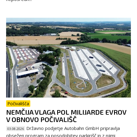
Počivališča
NEMČIJA VLAGA POL MILIJARDE EVROV
V OBNOVO POČIVALIŠČ
Državno podjetje Autobahn GmbH pripravlja
03.08.2026
obsežen program za posodobitev parkirišč in z njimi