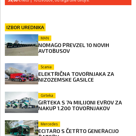
39,00
€/leto
| 10 izvodov, od tega dve dvojni.
IZBOR UREDNIKA
MAN
NOMAGO PREVZEL 10 NOVIH
AVTOBUSOV
Scania
ELEKTRIČNA TOVORNJAKA ZA
NIZOZEMSKE GASILCE
Girteka
GIRTEKA S 74 MILIJONI EVROV ZA
NAKUP 1.200 TOVORNJAKOV
Mercedes
ECITARO S ČETRTO GENERACIJO