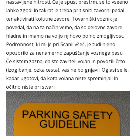
nastavljene hitrosti. Če je spust prestrm, se to vseeno
lahko zgodi in takrat je treba pritisniti zavorni pedal
ter aktivirati kolutne zavore. Tovarniški voznik je
povedal, da na ta način vemo, da so delovne zavore
hladne in imamo na voljo njihovo polno zmogljivost.
Podrobnost, ki mi je pri Scanii všeč, je tudi njeno
opozorilo za nenamerno zapuščanje voznega pasu.
Če sistem zazna, da ste zavrteli volan in povozili črto
(izogibanje, ozka cesta), vas ne bo gnjavil. Oglasi se le,
kadar ugotovi, da kota volana niste spreminjali in
očitno niste pri stvari.