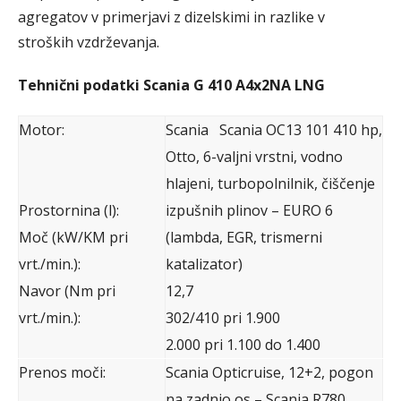
agregatov v primerjavi z dizelskimi in razlike v
stroških vzdrževanja.
Tehnični podatki Scania G 410 A4x2NA LNG
Motor:
Scania Scania OC13 101 410 hp,
Otto, 6-valjni vrstni, vodno
hlajeni, turbopolnilnik, čiščenje
Prostornina (l):
izpušnih plinov – EURO 6
Moč (kW/KM pri
(lambda, EGR, trismerni
vrt./min.):
katalizator)
Navor (Nm pri
12,7
vrt./min.):
302/410 pri 1.900
2.000 pri 1.100 do 1.400
Prenos moči:
Scania Opticruise, 12+2, pogon
na zadnjo os – Scania R780