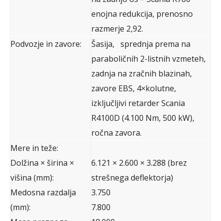
enojna redukcija, prenosno
razmerje 2,92.
Podvozje in zavore:
Šasija, sprednja prema na
paraboličnih 2-listnih vzmeteh,
zadnja na zračnih blazinah,
zavore EBS, 4×kolutne,
izključljivi retarder Scania
R4100D (4.100 Nm, 500 kW),
ročna zavora.
Mere in teže:
Dolžina × širina ×
6.121 × 2.600 × 3.288 (brez
višina (mm):
strešnega deflektorja)
Medosna razdalja
3.750
(mm):
7.800