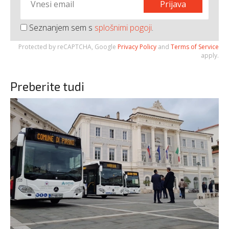
Prijava
Seznanjem sem s
splošnimi pogoji
.
Protected by reCAPTCHA, Google
Privacy Policy
and
Terms of Service
apply.
Preberite tudi