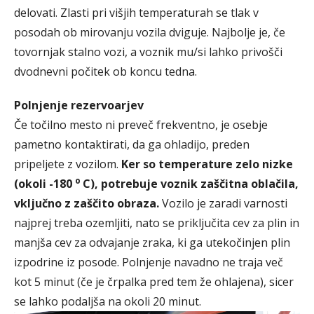
delovati. Zlasti pri višjih temperaturah se tlak v
posodah ob mirovanju vozila dviguje. Najbolje je, če
tovornjak stalno vozi, a voznik mu/si lahko privošči
dvodnevni počitek ob koncu tedna.
Polnjenje rezervoarjev
Če točilno mesto ni preveč frekventno, je osebje
pametno kontaktirati, da ga ohladijo, preden
pripeljete z vozilom.
Ker so temperature zelo nizke
o
(okoli -180
C), potrebuje voznik zaščitna oblačila,
vključno z zaščito obraza.
Vozilo je zaradi varnosti
najprej treba ozemljiti, nato se priključita cev za plin in
manjša cev za odvajanje zraka, ki ga utekočinjen plin
izpodrine iz posode. Polnjenje navadno ne traja več
kot 5 minut (če je črpalka pred tem že ohlajena), sicer
se lahko podaljša na okoli 20 minut.