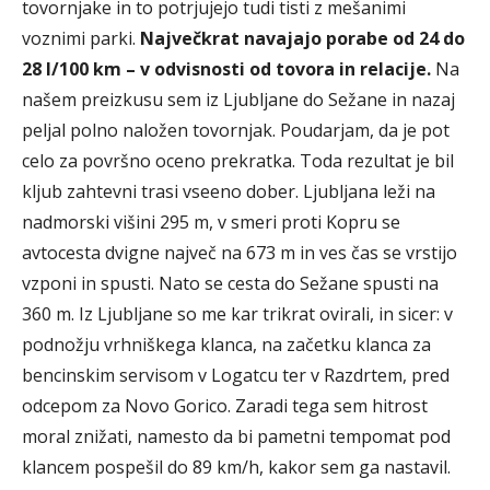
tovornjake in to potrjujejo tudi tisti z mešanimi
voznimi parki.
Največkrat navajajo porabe od 24 do
28 l/100 km – v odvisnosti od tovora in relacije.
Na
našem preizkusu sem iz Ljubljane do Sežane in nazaj
peljal polno naložen tovornjak. Poudarjam, da je pot
celo za površno oceno prekratka. Toda rezultat je bil
kljub zahtevni trasi vseeno dober. Ljubljana leži na
nadmorski višini 295 m, v smeri proti Kopru se
avtocesta dvigne največ na 673 m in ves čas se vrstijo
vzponi in spusti. Nato se cesta do Sežane spusti na
360 m. Iz Ljubljane so me kar trikrat ovirali, in sicer: v
podnožju vrhniškega klanca, na začetku klanca za
bencinskim servisom v Logatcu ter v Razdrtem, pred
odcepom za Novo Gorico. Zaradi tega sem hitrost
moral znižati, namesto da bi pametni tempomat pod
klancem pospešil do 89 km/h, kakor sem ga nastavil.