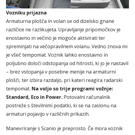
Vozniku prijazna
Armaturna plošča in volan se od dizelsko gnane
različice ne razlikujeta. Upravljanje pripomočkov je
enostavno in večino je mogoče aktivirati ter
spreminjati na večopravilnem volanu. Vedno znova mi
je všeč tempomat. Voznik lahko enostavno in
poljubno določi odstopanja od hitrosti, ki jo je nastavil
– brez vstopanja v posebne menije na armaturni
plošči, ter izbira razdaljo, pri kateri reagira radarski
tempomat.
Na voljo so trije programi vožnje:
Standard, Eco in Power.
Potovalni računalnik
postreže s številnimi podatki, ki se na zaslonu na
armaturi pojavijo v različnih prikazih.
Manevriranje s Scanio je preprosto. Če mora voznik