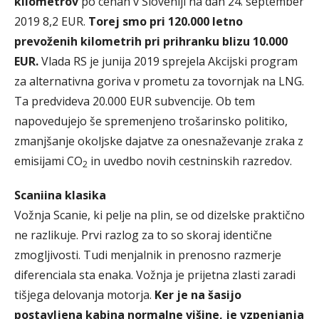
kilometrov
po cenah v Sloveniji na dan 24. september
2019 8,2 EUR.
Torej smo pri 120.000 letno
prevoženih kilometrih pri prihranku blizu 10.000
EUR.
Vlada RS je junija 2019 sprejela Akcijski program
za alternativna goriva v prometu za tovornjak na LNG.
Ta predvideva 20.000 EUR subvencije. Ob tem
napovedujejo še spremenjeno trošarinsko politiko,
zmanjšanje okoljske dajatve za onesnaževanje zraka z
emisijami CO
in uvedbo novih cestninskih razredov.
2
Scaniina klasika
Vožnja Scanie, ki pelje na plin, se od dizelske praktično
ne razlikuje. Prvi razlog za to so skoraj identične
zmogljivosti. Tudi menjalnik in prenosno razmerje
diferenciala sta enaka. Vožnja je prijetna zlasti zaradi
tišjega delovanja motorja.
Ker je na šasijo
postavljena kabina normalne višine, je vzpenjanja