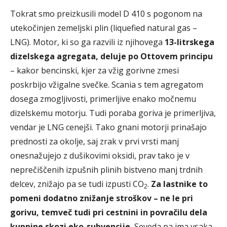
Tokrat smo preizkusili model D 410 s pogonom na
utekočinjen zemeljski plin (liquefied natural gas –
LNG). Motor, ki so ga razvili iz njihovega
13-litrskega
dizelskega agregata, deluje po Ottovem principu
– kakor bencinski, kjer za vžig gorivne zmesi
poskrbijo vžigalne svečke. Scania s tem agregatom
dosega zmogljivosti, primerljive enako močnemu
dizelskemu motorju. Tudi poraba goriva je primerljiva,
vendar je LNG cenejši. Tako gnani motorji prinašajo
prednosti za okolje, saj zrak v prvi vrsti manj
onesnažujejo z dušikovimi oksidi, prav tako je v
neprečiščenih izpušnih plinih bistveno manj trdnih
delcev, znižajo pa se tudi izpusti CO
.
Za lastnike to
2
pomeni dodatno znižanje stroškov – ne le pri
gorivu, temveč tudi pri cestnini in povračilu dela
kupnine skozi eko-subvencije.
Seveda pa ima vsaka