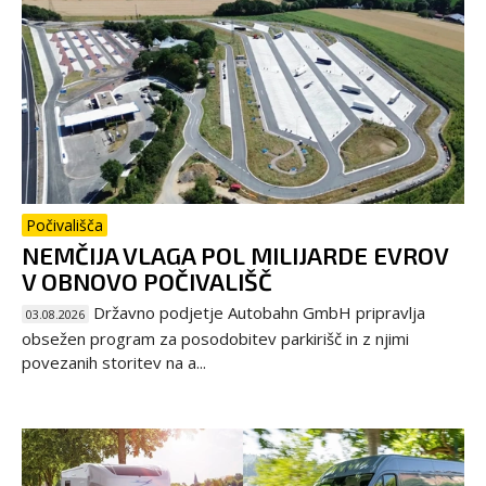
Počivališča
NEMČIJA VLAGA POL MILIJARDE EVROV
V OBNOVO POČIVALIŠČ
Državno podjetje Autobahn GmbH pripravlja
03.08.2026
obsežen program za posodobitev parkirišč in z njimi
povezanih storitev na a...