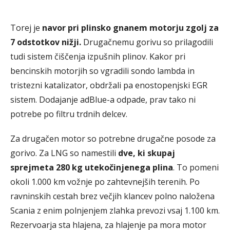
Torej je
navor pri plinsko gnanem motorju zgolj za
7 odstotkov nižji.
Drugačnemu gorivu so prilagodili
tudi sistem čiščenja izpušnih plinov. Kakor pri
bencinskih motorjih so vgradili sondo lambda in
tristezni katalizator, obdržali pa enostopenjski EGR
sistem. Dodajanje adBlue-a odpade, prav tako ni
potrebe po filtru trdnih delcev.
Za drugačen motor so potrebne drugačne posode za
gorivo. Za LNG so namestili
dve, ki skupaj
sprejmeta 280 kg utekočinjenega plina
. To pomeni
okoli 1.000 km vožnje po zahtevnejših terenih. Po
ravninskih cestah brez večjih klancev polno naložena
Scania z enim polnjenjem zlahka prevozi vsaj 1.100 km.
Rezervoarja sta hlajena, za hlajenje pa mora motor