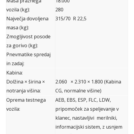
Masa praznega
18.000
vozila (kg):
280
Največja dovoljena
315/70 R 22,5
masa (kg):
Zmogljivost posode
za gorivo (kg):
Pnevmatike spredaj
in zadaj:
Kabina:
Dolžina × širina ×
2.060 × 2.310 × 1.800 (Kabina
notranja višina:
CG, normalne višine)
Oprema testnega
AEB, EBS, ESP, FLC, LDW,
vozila:
pripomoček za speljevanje v
klanec, nastavljivi merilniki,
informacijski sistem, z usnjem