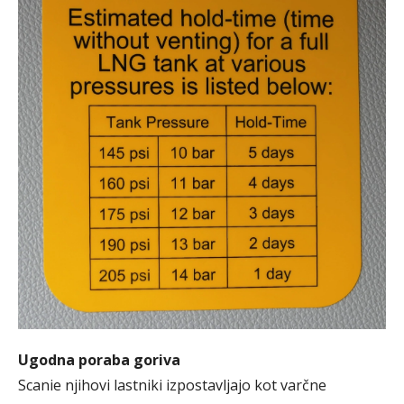
Ugodna poraba goriva
Scanie njihovi lastniki izpostavljajo kot varčne