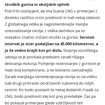
stroških goriva in okoljskih vplivih
Pod črto ocenjujem, da ima Scania LNG v primerjavi z
dizelsko različico vrsto prednosti in tudi nekaj slabosti.
Z globalnega vidika je najpomembnejše manjše
onesnaževanje okolja, z vidika lastnikov pa so
vsekakor znatno znižani stroški za gorivo.
Servisni
interval je sicer podaljšan na 45.000 kilometrov, a
je še vedno krajši kot pri dizlu.
Stopnja vozniškega
udobja se je povišala predvsem zaradi tišjega
delovanja motorja. Polnjenje rezervoarjev z gorivom je
malo bolj komplicirano, a ne bistveno zamudnejše.
Zaradi manjšega obremenjevanja okolja so na vidiku
tudi drugi prihranki od državnih subvencij do nižjih
cestnin. Ko bodo postavili še nekaj dodatnih črpalk za
LNG, bodo prednosti slej kot prej prevladale. Čas pa
bo pokazal primerjave glede vzdržljivosti teh