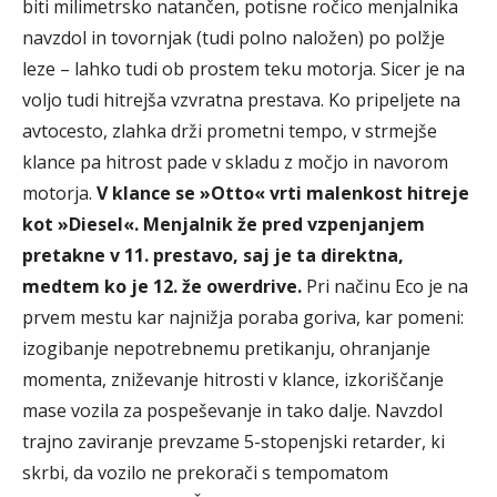
biti milimetrsko natančen, potisne ročico menjalnika
navzdol in tovornjak (tudi polno naložen) po polžje
leze – lahko tudi ob prostem teku motorja. Sicer je na
voljo tudi hitrejša vzvratna prestava. Ko pripeljete na
avtocesto, zlahka drži prometni tempo, v strmejše
klance pa hitrost pade v skladu z močjo in navorom
motorja.
V klance se »Otto« vrti malenkost hitreje
kot »Diesel«. Menjalnik že pred vzpenjanjem
pretakne v 11. prestavo, saj je ta direktna,
medtem ko je 12. že owerdrive.
Pri načinu Eco je na
prvem mestu kar najnižja poraba goriva, kar pomeni:
izogibanje nepotrebnemu pretikanju, ohranjanje
momenta, zniževanje hitrosti v klance, izkoriščanje
mase vozila za pospeševanje in tako dalje. Navzdol
trajno zaviranje prevzame 5-stopenjski retarder, ki
skrbi, da vozilo ne prekorači s tempomatom