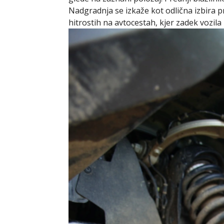
Nadgradnja se izkaže kot odlična izbira pr
hitrostih na avtocestah, kjer zadek vozila