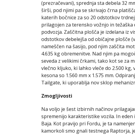
(prezračevani), sprednja sta debela 32 mm
širši, pod njimi pa se skrivajo črna plat
katerih bočnice za so 20 odstotkov trdnej
prilagojen za terensko vožnjo in težaška
podvozja. Zaščitna plošča je izdelana iz v
odstotkov debelejša od običajne plošče (v
nameščen na šasijo, pod njim zaščita moto
4.635 kg obremenitve. Nad njim pa mogočn
seveda z velikimi črkami, tako kot se za 
vlečno kljuko, ki lahko vleče do 2.500 kg,
kesona so 1.560 mm x 1.575 mm. Odpiranje 
Tailgate, ki uporablja nov sklop mehaniz
Zmogljivosti
Na voljo je šest izbirnih načinov prilaga
spremenijo karakteristike vozila. In eden
Baja. Kot pravijo pri Fordu, je ta namenjen
kamorkoli smo gnali testnega Raptorja, je