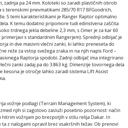
, zadnja pa 24 mm. Koloteki so zaradi plastičnih obrob
išča s terenskimi pnevmatikami 285/70 R17 BFGoodrich,
še. S temi karakteristikami je Ranger Raptor optimalno
 dela. K temu dodatno pripomore tudi edinstvena zaščita
isoko trdnega jekla debeline 2,3 mm, s čimer je za kar 60
 primerjavi s standardnim Rangerjem). Sprednji odbijač je
rja in dve masivni vlečni zanki, ki lahko preneseta do
e reže za vstop svežega zraka in na njih napis Ford –
masivnega Raptorja spodobi. Zadnji odbijač ima integrirano
 vlečni zanki zadaj pa do 3.863 kg. Dimenzije tovornega dela
kesona je otročje lahko zaradi sistema Lift Assist
ma.
janja vožnje podlagi (Terrain Management System), ki
 izmed njih si zagotovo zasluži posebno pozornost: način
 hitrim vožnjam po brezpotjih v stilu relija Dakar. In
 ta z nalogami opravil brez vsakršnih težav. Ob prenovi