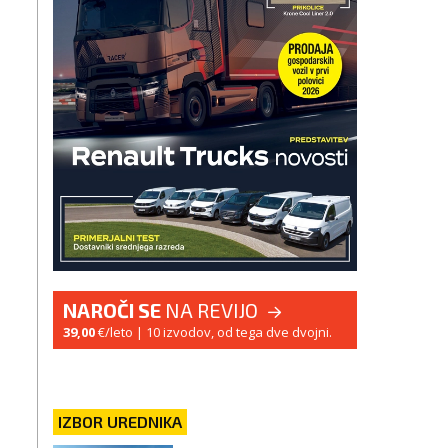
NAROČI SE
NA REVIJO
39,00
€/leto
| 10 izvodov, od tega dve dvojni.
IZBOR UREDNIKA