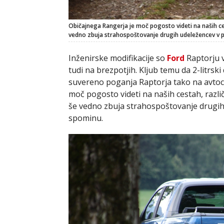
Običajnega Rangerja je moč pogosto videti na naših ce
vedno zbuja strahospoštovanje drugih udeležencev v pr
Inženirske modifikacije so
Ford
Raptorju 
tudi na brezpotjih. Kljub temu da 2-litrski
suvereno poganja Raptorja tako na avtoce
moč pogosto videti na naših cestah, razli
še vedno zbuja strahospoštovanje drugih
spominu.