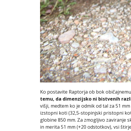
Ko postavite Raptorja ob bok običajnemu
temu, da dimenzijsko ni bistvenih razl
višji, medtem ko je odmik od tal za 51 mm v
izstopni koti (32,5-stopinjski pristopni ko
globine 850 mm. Za zmogljivo zaviranje sk
in merita 51 mm (+20 odstotkov), vsi štir