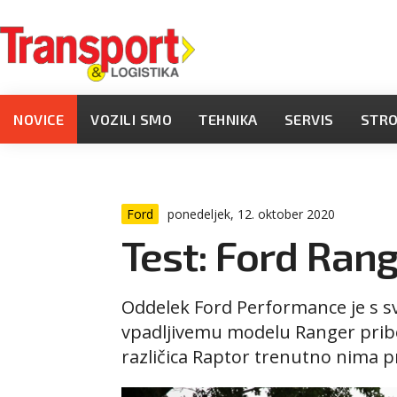
NOVICE
VOZILI SMO
TEHNIKA
SERVIS
STR
Ford
ponedeljek, 12. oktober 2020
Test: Ford Ran
Oddelek Ford Performance je s s
vpadljivemu modelu Ranger pribo
različica Raptor trenutno nima 