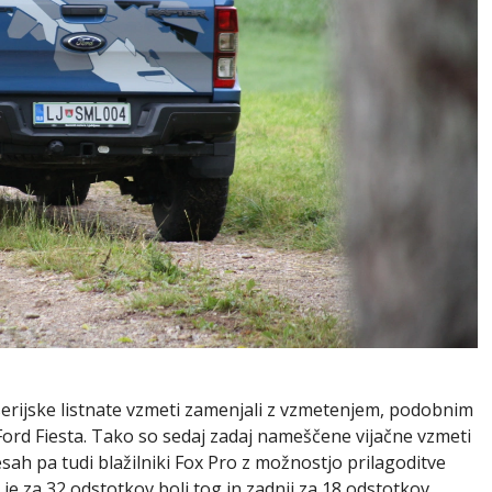
erijske listnate vzmeti zamenjali z vzmetenjem, podobnim
 Ford Fiesta. Tako so sedaj zadaj nameščene vijačne vzmeti
sah pa tudi blažilniki Fox Pro z možnostjo prilagoditve
 je za 32 odstotkov bolj tog in zadnji za 18 odstotkov.