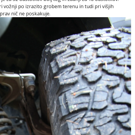
i vožnji po izrazito grobem terenu in tudi pri višjih
 prav nič ne poskakuje.