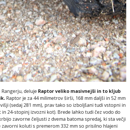
 Rangerju, deluje
Raptor veliko masivnejši in to kljub
ik.
Raptor je za 44 milimetrov širši, 168 mm daljši in 52 mm
išji (sedaj 281 mm), prav tako so izboljšani tudi vstopni in
t in 24-stopinj izvozni kot). Brede lahko tudi čez vodo do
rbijo zavorne čeljusti z dvema batoma spredaj, ki sta večji
je zavorni koluti s premerom 332 mm so prisilno hlajeni