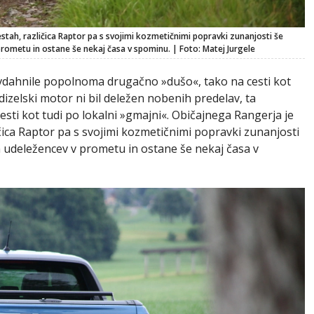
stah, različica Raptor pa s svojimi kozmetičnimi popravki zunanjosti še
ometu in ostane še nekaj časa v spominu. | Foto: Matej Jurgele
vdahnile popolnoma drugačno »dušo«, tako na cesti kot
 dizelski motor ni bil deležen nobenih predelav, ta
sti kot tudi po lokalni »gmajni«. Običajnega Rangerja je
čica Raptor pa s svojimi kozmetičnimi popravki zunanjosti
 udeležencev v prometu in ostane še nekaj časa v