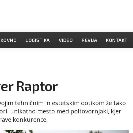
OKOVNO
LOGISTIKA
VIDEO
REVIJA
KONTAKT
ger Raptor
vojim tehničnim in estetskim dotikom že tako
ril unikatno mesto med poltovornjaki, kjer
prave konkurence.