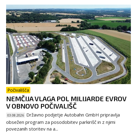
Počivališča
NEMČIJA VLAGA POL MILIJARDE EVROV
V OBNOVO POČIVALIŠČ
Državno podjetje Autobahn GmbH pripravlja
03.08.2026
obsežen program za posodobitev parkirišč in z njimi
povezanih storitev na a...