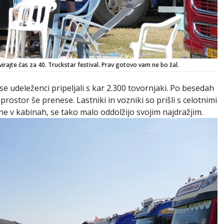
virajte čas za 40. Truckstar festival. Prav gotovo vam ne bo žal.
o se udeleženci pripeljali s kar 2.300 tovornjaki. Po besedah
 prostor še prenese. Lastniki in vozniki so prišli s celotnimi
edne v kabinah, se tako malo oddolžijo svojim najdražjim.