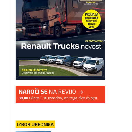
NAROČI SE
NA REVIJO
39,00
€/leto
| 10 izvodov, od tega dve dvojni.
IZBOR UREDNIKA