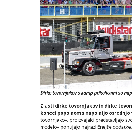
Dirke tovornjakov s kamp prikolicami so napo
Zlasti dirke tovornjakov in dirke tovo
konec) popolnoma napolnijo osrednjo 
tovornjakov, proizvajalci predstavljajo s
modelov ponujajo najrazličnejše dodatke,