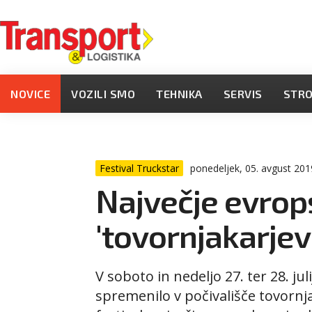
NOVICE
VOZILI SMO
TEHNIKA
SERVIS
STR
Festival Truckstar
ponedeljek, 05. avgust 201
Največje evrop
'tovornjakarjev
V soboto in nedeljo 27. ter 28. ju
spremenilo v počivališče tovornj