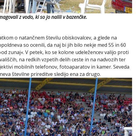
govali z vodo, ki so jo nalili v bazenčke.
datkom o natančnem številu obiskovalcev, a glede na
ldneva so ocenili, da naj bi jih bilo nekje med 55 in 60
 »od zunaj«. V petek, ko se kolone udeležencev valijo proti
vališčih, na redkih vzpetih delih ceste in na nadvozih ter
ektivi mobilnih telefonov, fotoaparatov in kamer. Seveda
dneva številne prireditve sledijo ena za drugo.