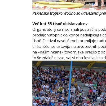
Peklensko tropsko vročino so udeleženci prema
Več kot 55 tisoč obiskovalcev
Organizatorji še niso znali postreči s po
prodajo vstopnic do konce nedeljskega dopo
tisoč. Festival navdušenci spremljajo tudi
dirkališču, se ustavijo na avtocestnih poči
na »našminkane« tovornjake prežijo z obj
to še zdaleč ni vse, saj si oba festivalska 