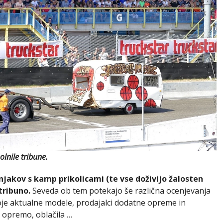
lnile tribune.
rnjakov s kamp prikolicami (te vse doživijo žalosten
tribuno.
Seveda ob tem potekajo še različna ocenjevanja
voje aktualne modele, prodajalci dodatne opreme in
 opremo, oblačila …