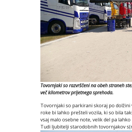
Tovornjaki so razvrščeni na obeh straneh ste
več kilometrov prijetnega sprehoda.
Tovornjaki so parkirani skoraj po dolžini 
roke bi lahko prešteli vozila, ki so bila ta
vsaj malo osebne note, velik del pa lahko
Tudi ljubitelji starodobnih tovornjakov s(m