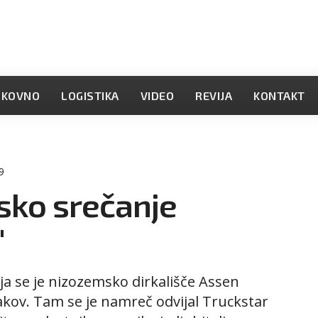
OKOVNO
LOGISTIKA
VIDEO
REVIJA
KONTAKT
9
sko srečanje
'
lija se je nizozemsko dirkališče Assen
akov. Tam se je namreč odvijal Truckstar