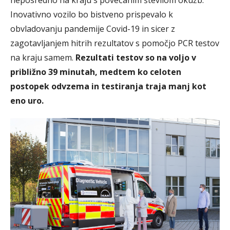
neposredno na kraju s povečanim številom okužb.
Inovativno vozilo bo bistveno prispevalo k
obvladovanju pandemije Covid-19 in sicer z
zagotavljanjem hitrih rezultatov s pomočjo PCR testov
na kraju samem.
Rezultati testov so na voljo v
približno 39 minutah, medtem ko celoten
postopek odvzema in testiranja traja manj kot
eno uro.