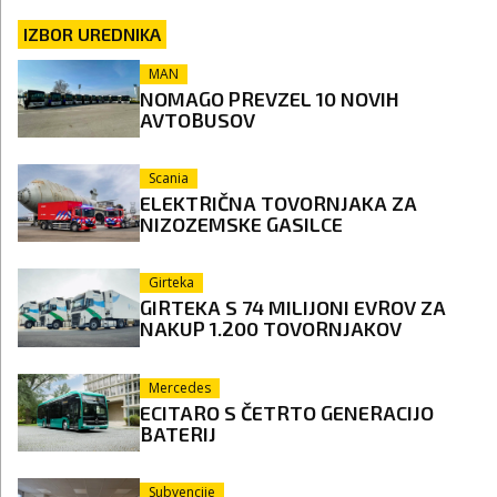
IZBOR UREDNIKA
MAN
NOMAGO PREVZEL 10 NOVIH
AVTOBUSOV
Scania
ELEKTRIČNA TOVORNJAKA ZA
NIZOZEMSKE GASILCE
Girteka
GIRTEKA S 74 MILIJONI EVROV ZA
NAKUP 1.200 TOVORNJAKOV
Mercedes
ECITARO S ČETRTO GENERACIJO
BATERIJ
Subvencije