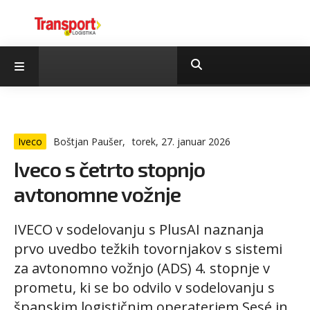
Iveco
Boštjan Paušer,
torek, 27. januar 2026
Iveco s četrto stopnjo
avtonomne vožnje
IVECO v sodelovanju s PlusAI naznanja
prvo uvedbo težkih tovornjakov s sistemi
za avtonomno vožnjo (ADS) 4. stopnje v
prometu, ki se bo odvilo v sodelovanju s
španskim logističnim operaterjem Sesé in