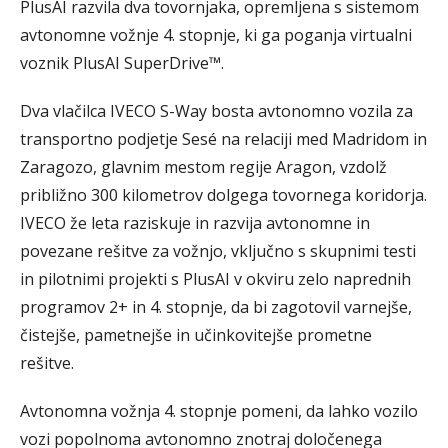
PlusAI razvila dva tovornjaka, opremljena s sistemom
avtonomne vožnje 4. stopnje, ki ga poganja virtualni
voznik PlusAI SuperDrive™.
Dva vlačilca IVECO S-Way bosta avtonomno vozila za
transportno podjetje Sesé na relaciji med Madridom in
Zaragozo, glavnim mestom regije Aragon, vzdolž
približno 300 kilometrov dolgega tovornega koridorja.
IVECO že leta raziskuje in razvija avtonomne in
povezane rešitve za vožnjo, vključno s skupnimi testi
in pilotnimi projekti s PlusAI v okviru zelo naprednih
programov 2+ in 4. stopnje, da bi zagotovil varnejše,
čistejše, pametnejše in učinkovitejše prometne
rešitve.
Avtonomna vožnja 4. stopnje pomeni, da lahko vozilo
vozi popolnoma avtonomno znotraj določenega