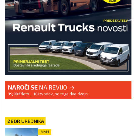
NAROČI SE
NA REVIJO
39,00
€/leto
| 10 izvodov, od tega dve dvojni.
IZBOR UREDNIKA
MAN