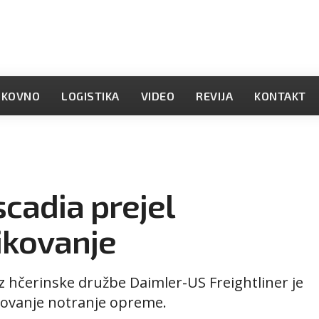
OKOVNO
LOGISTIKA
VIDEO
REVIJA
KONTAKT
scadia prejel
ikovanje
iz hčerinske družbe Daimler-US Freightliner je
ikovanje notranje opreme.