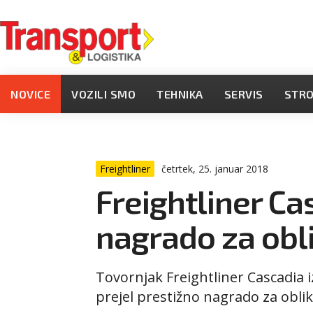
NOVICE
VOZILI SMO
TEHNIKA
SERVIS
STR
Freightliner
četrtek, 25. januar 2018
Freightliner Ca
nagrado za obl
Tovornjak Freightliner Cascadia 
prejel prestižno nagrado za obl