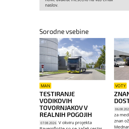
naslov.
Sorodne vsebine
MAN
VOTY
TESTIRANJE
ZNAN
VODIKOVIH
DOST
TOVORNJAKOV V
06.08.20
REALNIH POGOJIH
za medn
znan ož
V okviru projekta
07.08.2026
Mednaro
Bayernflotte so se začeli cestni