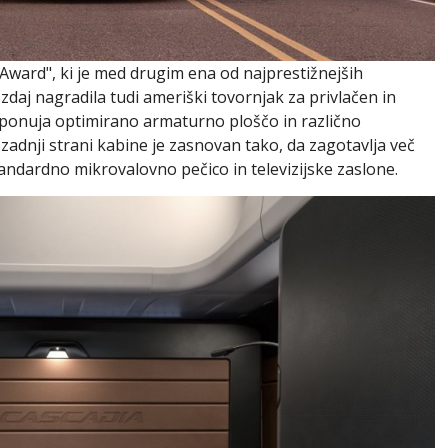
 Award", ki je med drugim ena od najprestižnejših
 zdaj nagradila tudi ameriški tovornjak za privlačen in
 ponuja optimirano armaturno ploščo in različno
zadnji strani kabine je zasnovan tako, da zagotavlja več
andardno mikrovalovno pečico in televizijske zaslone.