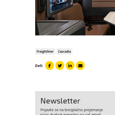
Freightliner
Cascadia
Deli:
Newsletter
Prijavite se na brezplačno prejemanje
novic dvakrat mesečno na vaš email