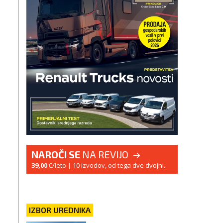
NAROČI SE
NA REVIJO
39,00
€/leto
| 10 izvodov, od tega dve dvojni.
IZBOR UREDNIKA