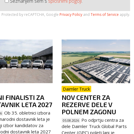
Seznanjem sem s
splošnimi pogoji
.
Protected by reCAPTCHA, Google
Privacy Policy
and
Terms of Service
apply.
Daimler Truck
I FINALISTI ZA
NOV CENTER ZA
AVNIK LETA 2027
REZERVE DELE V
POLNEM ZAGONU
Ob 35. obletnici izbora
26
arodni dostavnik leta je
Po odprtju centra za
05.08.2026
ji izbor kandidatov za
dele Daimler Truck Global Parts
dni dostavnik leta 2027
Center (GPC) poleti lani je