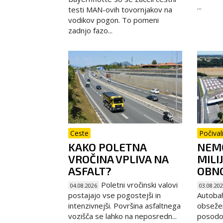
...
testi MAN-ovih tovornjakov na
vodikov pogon. To pomeni
zadnjo fazo...
Ceste
Počival
KAKO POLETNA
NEMČ
VROČINA VPLIVA NA
MILI
ASFALT?
OBNO
Poletni vročinski valovi
04.08.2026
03.08.20
postajajo vse pogostejši in
Autoba
intenzivnejši. Površina asfaltnega
obseže
vozišča se lahko na neposredn...
posodob