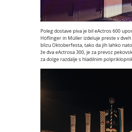
Poleg dostave piva je bil eActros 600 upo
Höflinger in Müller izdeluje preste v dve
blizu Oktoberfesta, tako da jih lahko nato p
že dva eActrosa 300, je za prevoz pekovs
za dolge razdalje s hladilnim polpriklopn