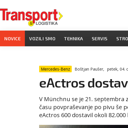
NOVICE
VOZILI SMO
TEHNIKA
SERVIS
STR
Mercedes-Benz
Boštjan Paušer,
petek, 04.
eActros dostavi
V Münchnu se je 21. septembra za
času povpraševanje po pivu še p
eActros 600 dostavil okoli 82.000 