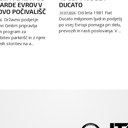
JARDE EVROV V
DUCATO
VO POČIVALIŠČ
Od leta 1981 Fiat
31.07.2026
Ducato milijonom ljudi in podjetij
Državno podjetje
26
po vsej Evropi pomaga pri delu,
hn GmbH pripravlja
prevozih in rasti poslovanja. V ...
n program za
itev parkirišč in z njimi
h storitev na a...