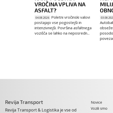
VROČINA VPLIVA NA
MILI
ASFALT?
OBNO
Poletni vročinski valovi
04.08.2026
03.08.20
postajajo vse pogostejši in
Autoba
intenzivnejši. Površina asfaltnega
obseže
vozišča se lahko na neposredn...
posodob
povezani
Revija Transport
Novice
Vozili smo
Revija Transport & Logistika je vse od