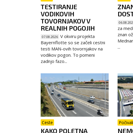
TESTIRANJE
ZNAN
VODIKOVIH
DOST
TOVORNJAKOV V
06.08.20
REALNIH POGOJIH
za medn
znan ož
V okviru projekta
07.08.2026
Mednaro
Bayernflotte so se začeli cestni
...
testi MAN-ovih tovornjakov na
vodikov pogon. To pomeni
zadnjo fazo...
Ceste
Počival
KAKO POLETNA
NEMČ