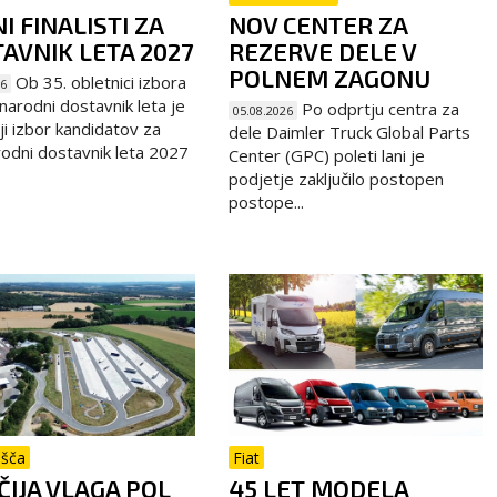
I FINALISTI ZA
NOV CENTER ZA
AVNIK LETA 2027
REZERVE DELE V
POLNEM ZAGONU
Ob 35. obletnici izbora
26
arodni dostavnik leta je
Po odprtju centra za
05.08.2026
ji izbor kandidatov za
dele Daimler Truck Global Parts
dni dostavnik leta 2027
Center (GPC) poleti lani je
podjetje zaključilo postopen
postope...
išča
Fiat
IJA VLAGA POL
45 LET MODELA