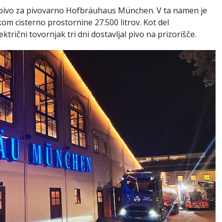
l pivo za pivovarno Hofbräuhaus München. V ta namen je
om cisterno prostornine 27.500 litrov. Kot del
trični tovornjak tri dni dostavljal pivo na prizorišče.