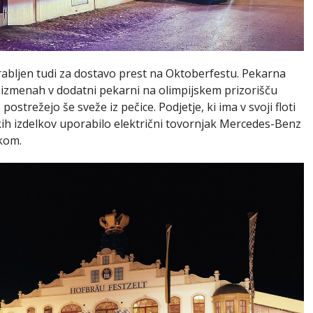
rabljen tudi za dostavo prest na Oktoberfestu. Pekarna
h izmenah v dodatni pekarni na olimpijskem prizorišču
ostrežejo še sveže iz pečice. Podjetje, ki ima v svoji floti
kih izdelkov uporabilo električni tovornjak Mercedes-Benz
ikom.