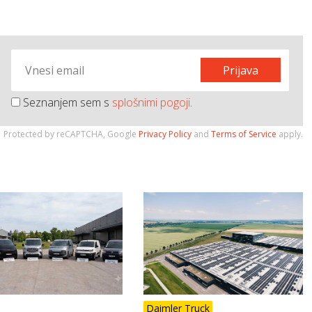
Prijava
Seznanjem sem s
splošnimi pogoji
.
Protected by reCAPTCHA, Google
Privacy Policy
and
Terms of Service
apply.
Daimler Truck