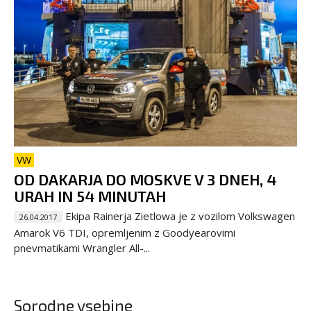
VW
OD DAKARJA DO MOSKVE V 3 DNEH, 4
URAH IN 54 MINUTAH
Ekipa Rainerja Zietlowa je z vozilom Volkswagen
26.04.2017
Amarok V6 TDI, opremljenim z Goodyearovimi
pnevmatikami Wrangler All-...
Sorodne vsebine