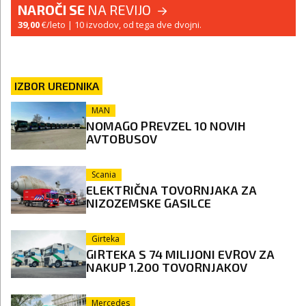
NAROČI SE
NA REVIJO
39,00
€/leto
| 10 izvodov, od tega dve dvojni.
IZBOR UREDNIKA
MAN
NOMAGO PREVZEL 10 NOVIH
AVTOBUSOV
Scania
ELEKTRIČNA TOVORNJAKA ZA
NIZOZEMSKE GASILCE
Girteka
GIRTEKA S 74 MILIJONI EVROV ZA
NAKUP 1.200 TOVORNJAKOV
Mercedes