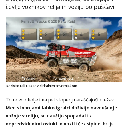
čevlje voznikov relija in vozijo po puščavi.
Doživite reli Dakar z dirkalnim tovornjakom
To novo okolje ima pet stopenj naraščajočih težav.
Med stopnjami lahko igralci doživijo navdušenje
vožnje v reliju, se naučijo spopadati z
nepredvidenimi ovinki in voziti čez sipine.
Ko je