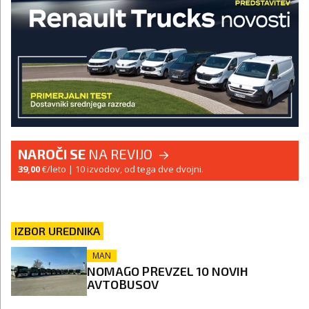
NAROČI SE
NA REVIJO
39,00
€/leto
| 10 izvodov, od tega dve dvojni.
IZBOR UREDNIKA
MAN
NOMAGO PREVZEL 10 NOVIH
AVTOBUSOV