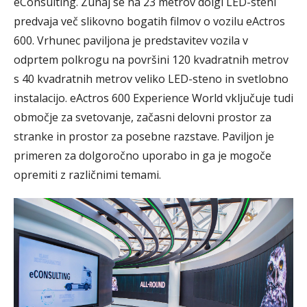
eConsulting. Zunaj se na 23 metrov dolgi LED-steni
predvaja več slikovno bogatih filmov o vozilu eActros
600. Vrhunec paviljona je predstavitev vozila v
odprtem polkrogu na površini 120 kvadratnih metrov
s 40 kvadratnih metrov veliko LED-steno in svetlobno
instalacijo. eActros 600 Experience World vključuje tudi
območje za svetovanje, začasni delovni prostor za
stranke in prostor za posebne razstave. Paviljon je
primeren za dolgoročno uporabo in ga je mogoče
opremiti z različnimi temami.