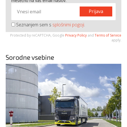
mesečno na vaš email naslov.
Prijava
Seznanjem sem s
splošnimi pogoji
.
Protected by reCAPTCHA, Google
Privacy Policy
and
Terms of Service
apply.
Sorodne vsebine