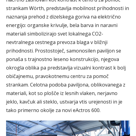
strankam Wörth, predstavlja mobilnost prihodnosti in
naznanja prehod z dizelskega goriva na električno
energijo: organske krivulje, bela barva in naravni
materiali simbolizirajo svet lokalnega CO2-
nevtralnega cestnega prevoza blaga v bližnji
prihodnosti. Prostostoječ, samonosilen paviljon se
ponaša s trajnostno leseno konstrukcijo, njegova
okrogla oblika pa predstavlja vizualni kontrast k bolj
običajnemu, pravokotnemu centru za pomoč
strankam. Celotna podoba paviljona, oblikovanega z
materiali, kot so plošče iz lesnih vlaken, nerjavno
jeklo, kavčuk ali steklo, ustvarja vtis urejenosti in je
tako primerno okolje za novi eActros 600.