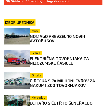
39,00
€/leto
| 10 izvodov, od tega dve dvojni.
IZBOR UREDNIKA
MAN
NOMAGO PREVZEL 10 NOVIH
AVTOBUSOV
Scania
ELEKTRIČNA TOVORNJAKA ZA
NIZOZEMSKE GASILCE
Girteka
GIRTEKA S 74 MILIJONI EVROV ZA
NAKUP 1.200 TOVORNJAKOV
Mercedes
ECITARO S ČETRTO GENERACIJO