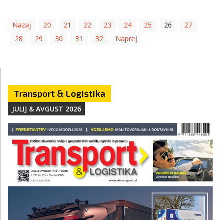
Nazaj
20
21
22
23
24
25
26
27
28
29
30
31
32
Naprej
Transport & Logistika
JULIJ & AVGUST 2026