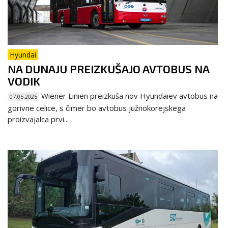
Hyundai
NA DUNAJU PREIZKUŠAJO AVTOBUS NA
VODIK
Wiener Linien preizkuša nov Hyundaiev avtobus na
07.05.2025
gorivne celice, s čimer bo avtobus južnokorejskega
proizvajalca prvi...