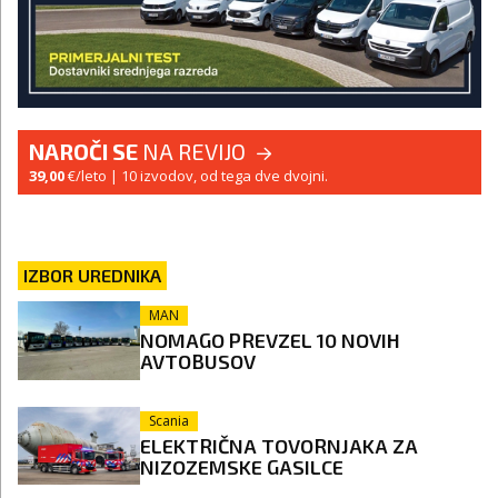
NAROČI SE
NA REVIJO
39,00
€/leto
| 10 izvodov, od tega dve dvojni.
IZBOR UREDNIKA
MAN
NOMAGO PREVZEL 10 NOVIH
AVTOBUSOV
Scania
ELEKTRIČNA TOVORNJAKA ZA
NIZOZEMSKE GASILCE