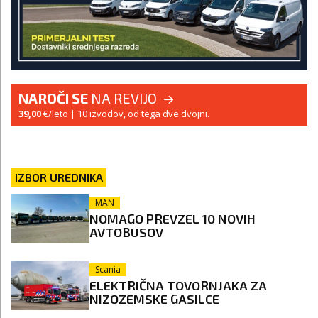
NAROČI SE
NA REVIJO
39,00
€/leto
| 10 izvodov, od tega dve dvojni.
IZBOR UREDNIKA
MAN
NOMAGO PREVZEL 10 NOVIH
AVTOBUSOV
Scania
ELEKTRIČNA TOVORNJAKA ZA
NIZOZEMSKE GASILCE