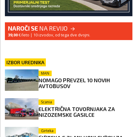
NAROČI SE
NA REVIJO
39,00
€/leto
| 10 izvodov, od tega dve dvojni.
IZBOR UREDNIKA
MAN
NOMAGO PREVZEL 10 NOVIH
AVTOBUSOV
Scania
ELEKTRIČNA TOVORNJAKA ZA
NIZOZEMSKE GASILCE
Girteka